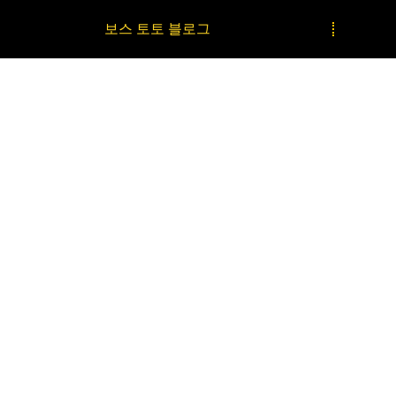
보스 토토 블로그