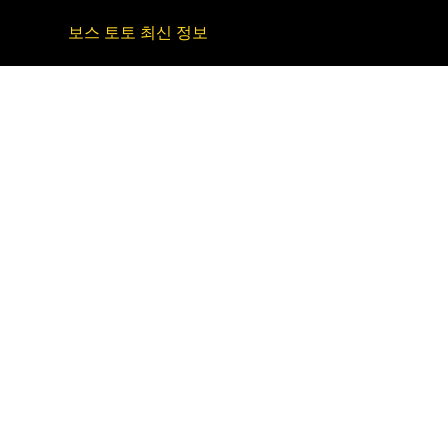
보스 토토 최신 정보