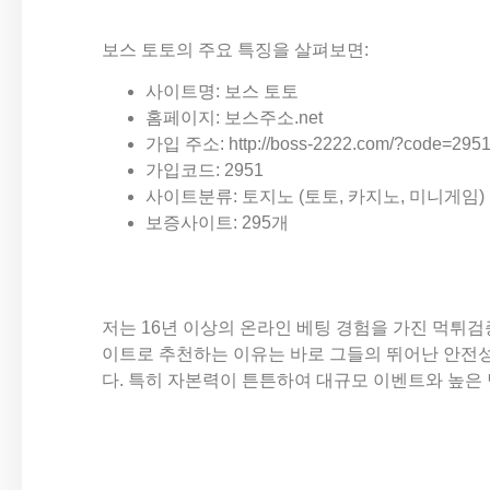
보스 토토의 주요 특징을 살펴보면:
사이트명: 보스 토토
홈페이지: 보스주소.net
가입 주소: http://boss-2222.com/?code=295
가입코드: 2951
사이트분류: 토지노 (토토, 카지노, 미니게임)
보증사이트: 295개
저는 16년 이상의 온라인 베팅 경험을 가진 먹튀검
이트로 추천하는 이유는 바로 그들의 뛰어난 안전성
다. 특히 자본력이 튼튼하여 대규모 이벤트와 높은