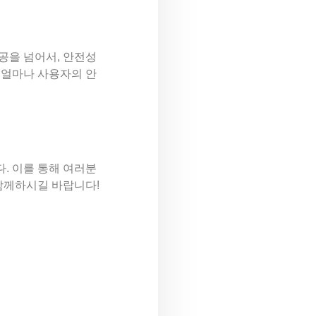
공을 넘어서, 안전성
 얼마나 사용자의 안
. 이를 통해 여러분
 함께하시길 바랍니다!