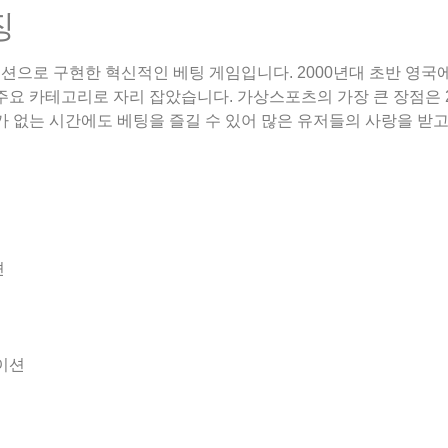
징
으로 구현한 혁신적인 베팅 게임입니다. 2000년대 초반 영국
요 카테고리로 자리 잡았습니다. 가상스포츠의 가장 큰 장점은 2
가 없는 시간에도 베팅을 즐길 수 있어 많은 유저들의 사랑을 받고
션
이션