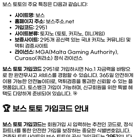
보스 토토의 주요 특징은 다음과 같습니다:
사이트명:
보스
홈페이지 주소:
보스주소.net
가입코드:
2951
사이트분류:
토지노 (토토, 카지노, 미니게임)
보증사이트:
295개 공신력 있는 국내 카지노 커뮤니티 및
먹튀 검증사이트
라이선스:
MGA(Malta Gaming Authority),
Curaso(퀴라소) 정식 라이선스
보스 토토 가입코드
2951로 가입하시면 No.1 자금력을 바탕으
로 한 완전무사고 서비스를 경험할 수 있습니다. 365일 안전하게
이용 가능한 안전놀이터로, 먹튀검증을 통과한 신뢰할 수 있는 플
랫폼입니다. 토스뱅크 가입이 가능하며, 신규회원을 위한 특별 혜
택도 다양하게 준비되어 있습니다. 🎯
🏆 보스 토토 가입코드 안내
보스 토토 가입코드
는 회원가입 시 입력하는 추천인 코드로, 정식
파트너를 통한 안전한 가입을 보장하는 중요한 식별번호입니다.
검증된 토토사이트인 보스 토토의 공식 가입코드는
2951
입니다.