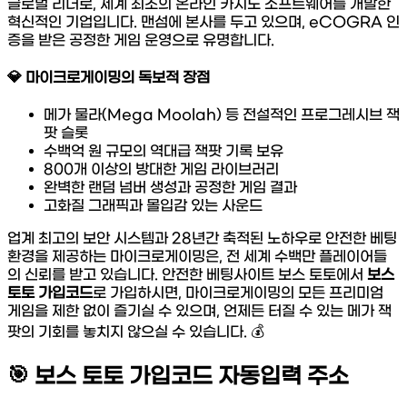
글로벌 리더로, 세계 최초의 온라인 카지노 소프트웨어를 개발한
혁신적인 기업입니다. 맨섬에 본사를 두고 있으며, eCOGRA 인
증을 받은 공정한 게임 운영으로 유명합니다.
💎 마이크로게이밍의 독보적 장점
메가 물라(Mega Moolah) 등 전설적인 프로그레시브 잭
팟 슬롯
수백억 원 규모의 역대급 잭팟 기록 보유
800개 이상의 방대한 게임 라이브러리
완벽한 랜덤 넘버 생성과 공정한 게임 결과
고화질 그래픽과 몰입감 있는 사운드
업계 최고의 보안 시스템과 28년간 축적된 노하우로 안전한 베팅
환경을 제공하는 마이크로게이밍은, 전 세계 수백만 플레이어들
의 신뢰를 받고 있습니다. 안전한 베팅사이트 보스 토토에서
보스
토토 가입코드
로 가입하시면, 마이크로게이밍의 모든 프리미엄
게임을 제한 없이 즐기실 수 있으며, 언제든 터질 수 있는 메가 잭
팟의 기회를 놓치지 않으실 수 있습니다. 💰
🎯 보스 토토 가입코드 자동입력 주소