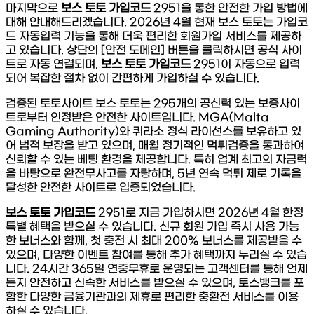
마지막으로
보스 토토 가입코드
2951을 통한 안전한 가입 방법에
대해 안내해드리겠습니다. 2026년 4월 현재 보스 토토는 가입코
드 자동입력 기능을 통해 더욱 편리한 회원가입 서비스를 제공하
고 있습니다. 상단의 [안전 도메인] 버튼을 클릭하시면 공식 사이
트로 자동 연결되며,
보스 토토 가입코드
2951이 자동으로 입력
되어 복잡한 절차 없이 간편하게 가입하실 수 있습니다.
검증된 토토사이트 보스 토토는 295개의 공신력 있는 보증사이
트로부터 인정받은 안전한 사이트입니다. MGA(Malta
Gaming Authority)와 퀴라소 정식 라이선스를 보유하고 있
어 법적 보장을 받고 있으며, 매월 정기적인 먹튀검증을 통과하여
신뢰할 수 있는 베팅 환경을 제공합니다. 특히 업계 최고의 자금력
을 바탕으로 완전무사고를 자랑하며, 5년 연속 먹튀 제로 기록을
달성한 안전한 사이트로 입증되었습니다.
보스 토토 가입코드
2951로 지금 가입하시면 2026년 4월 한정
특별 혜택을 받으실 수 있습니다. 신규 회원 가입 즉시 사용 가능
한 보너스와 함께, 첫 충전 시 최대 200% 보너스를 제공받을 수
있으며, 다양한 이벤트 참여를 통해 추가 혜택까지 누리실 수 있습
니다. 24시간 365일 연중무휴로 운영되는 고객센터를 통해 언제
든지 안전하고 신속한 서비스를 받으실 수 있으며, 토스뱅크를 포
함한 다양한 금융기관과의 제휴로 편리한 충환전 서비스를 이용
하실 수 있습니다.