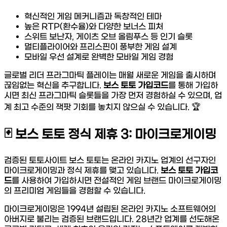
혁신적인 게임 메커니즘과 독창적인 테마
높은 RTP(환수율)와 다양한 보너스 피처
스위트 보난자, 게이츠 오브 올림푸스 등 인기 슬롯
멀티플라이어와 프리스핀이 풍부한 게임 설계
모바일 우선 설계로 완벽한 모바일 게임 경험
글로벌 리더 프라그마틱 플레이는 매월 새로운 게임을 출시하며
끊임없는 혁신을 추구합니다.
보스 토토 가입코드
를 통해 가입하
시면 최신 프라그마틱 슬롯들을 가장 먼저 경험하실 수 있으며, 업
계 최고 수준의 잭팟 기회를 놓치지 않으실 수 있습니다. 🏆
🃏 보스 토토 정식 제휴 3: 마이크로게이밍
검증된 토토사이트 보스 토토는 온라인 카지노 업계의 선구자인
마이크로게이밍과 정식 제휴를 맺고 있습니다.
보스 토토 가입코
드
를 사용하여 가입하시면 전설적인 게임 브랜드 마이크로게이밍
의 프리미엄 게임들을 경험할 수 있습니다.
마이크로게이밍은 1994년 설립된 온라인 카지노 소프트웨어의
아버지로 불리는 검증된 브랜드입니다. 28년간 업계를 선도해온