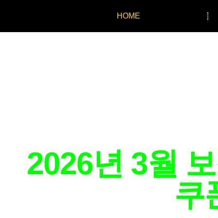
HOME
2026년 3월 
쿠