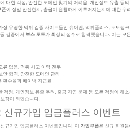
 대한 걱정, 안전한 도메인 찾기의 어려움, 개인정보 유출 등의
쿠폰
이 정말 안전한지, 출금이 원활하게 이루어지는지에 대한 우
내 가장 유명한 먹튀 검증 사이트들인 슈어맨, 먹튀폴리스, 토토랭
합동 검증에서
보스 토토
가 최상의 점수로 합격했습니다. 이는 모
오류 없음, 먹튀 사고 이력 전무
보안 합격, 안전한 도메인 관리
은 환수율과 페이백 지급률
 걱정, 개인정보 유출 우려, 출금 지연 문제 등 모든 걱정이 해
 보장이 되었습니다.
1 : 신규가입 입금플러스 이벤트
로 신규가입 입금플러스 이벤트입니다. 이
가입쿠폰
은 신규 회원들