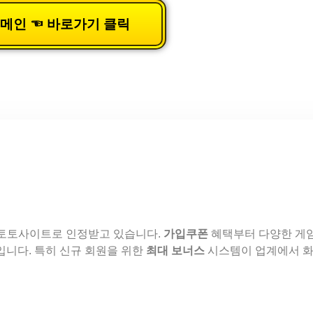
메인 ☜ 바로가기 클릭
한 토토사이트로 인정받고 있습니다.
가입쿠폰
혜택부터 다양한 게임
입니다. 특히 신규 회원을 위한
최대 보너스
시스템이 업계에서 화