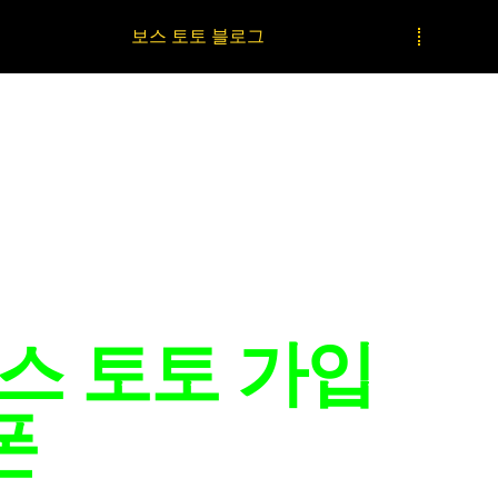
보스 토토 블로그
보스 토토 가입
폰