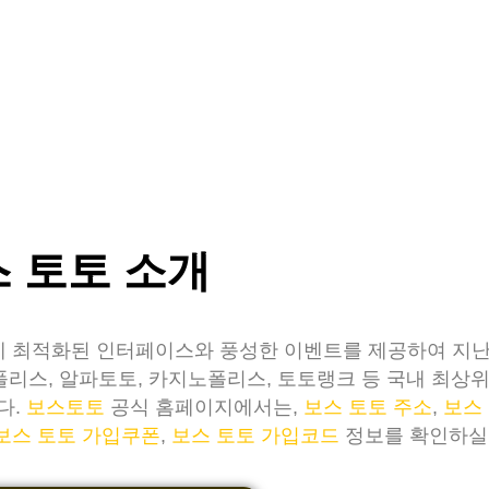
 토토 소개
에 최적화된 인터페이스와 풍성한 이벤트를 제공하여 지난
폴리스, 알파토토, 카지노폴리스, 토토랭크 등 국내 최상
다.
보스토토
공식 홈페이지에서는,
보스 토토 주소
,
보스
보스 토토 가입쿠폰
,
보스 토토 가입코드
정보를 확인하실 