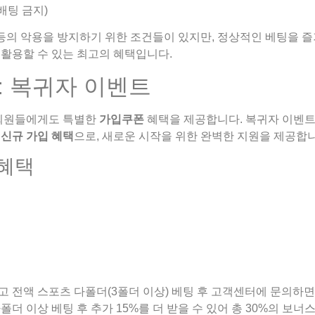
배팅 금지)
등의 악용을 방지하기 위한 조건들이 있지만, 정상적인 베팅을 
활용할 수 있는 최고의 혜택입니다.
 : 복귀자 이벤트
 회원들에게도 특별한
가입쿠폰
혜택을 제공합니다. 복귀자 이벤트
한
신규 가입 혜택
으로, 새로운 시작을 위한 완벽한 지원을 제공합니
 혜택
고 전액 스포츠 다폴더(3폴더 이상) 베팅 후 고객센터에 문의하
폴더 이상 베팅 후 추가 15%를 더 받을 수 있어 총 30%의 보너