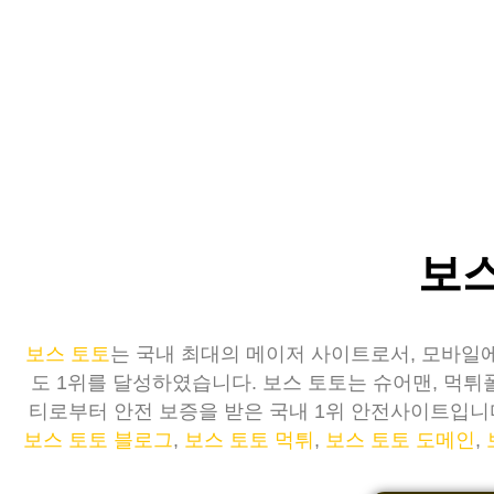
보스
보스 토토
는 국내 최대의 메이저 사이트로서, 모바일
도 1위를 달성하였습니다. 보스 토토는 슈어맨, 먹튀
티로부터 안전 보증을 받은 국내 1위 안전사이트입니
보스 토토 블로그
,
보스 토토 먹튀
,
보스 토토 도메인
,