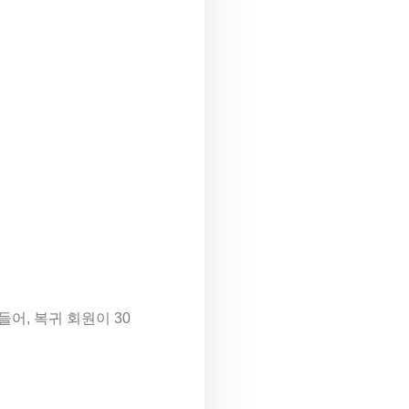
들어, 복귀 회원이 30