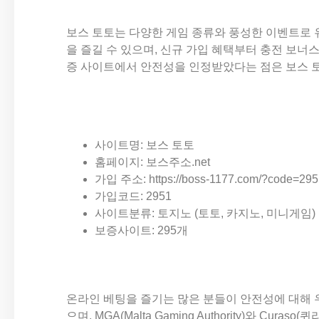
보스 토토는 다양한 게임 종류와 풍성한 이벤트로 
을 즐길 수 있으며, 신규 가입 혜택부터 충전 보너스
증 사이트에서 안전성을 인정받았다는 점은 보스 
사이트명: 보스 토토
홈페이지: 보스주소.net
가입 주소: https://boss-1177.com/?code=295
가입코드: 2951
사이트분류: 토지노 (토토, 카지노, 미니게임)
보증사이트: 295개
온라인 베팅을 즐기는 많은 분들이 안전성에 대해 
으며, MGA(Malta Gaming Authority)와