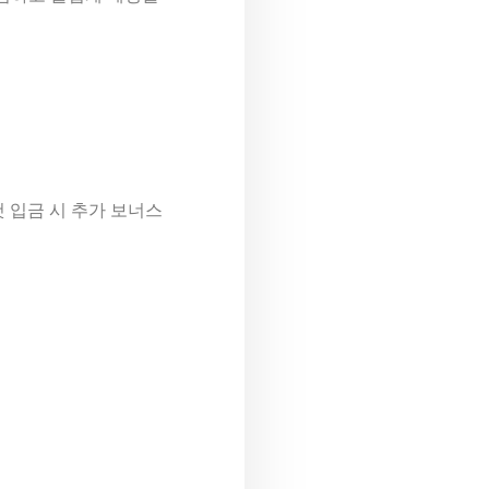
 입금 시 추가 보너스