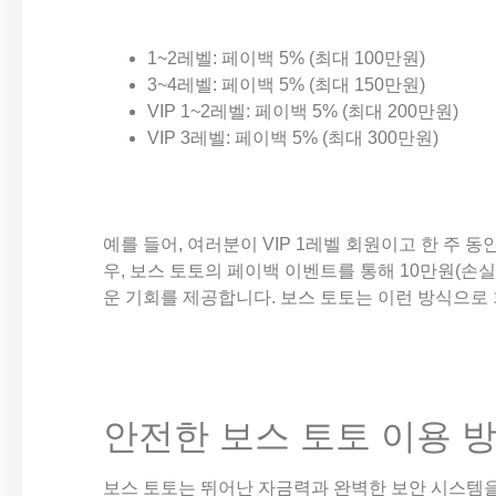
1~2레벨: 페이백 5% (최대 100만원)
3~4레벨: 페이백 5% (최대 150만원)
VIP 1~2레벨: 페이백 5% (최대 200만원)
VIP 3레벨: 페이백 5% (최대 300만원)
예를 들어, 여러분이 VIP 1레벨 회원이고 한 주 
우, 보스 토토의 페이백 이벤트를 통해 10만원(손
운 기회를 제공합니다. 보스 토토는 이런 방식으로
안전한 보스 토토 이용 
보스 토토는 뛰어난 자금력과 완벽한 보안 시스템을 