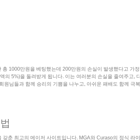
동안 총 1000만원을 베팅했는데 200만원의 손실이 발생했다고 가정
실액의 5%)을 돌려받게 됩니다. 이는 여러분의 손실을 줄여주고, 
 회원님들과 함께 승리의 기쁨을 나누고, 아쉬운 패배도 함께 극
방법
갖춘 최고의 메이저 사이트입니다. MGA와 Curaso의 정식 라