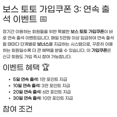
보스 토토 가입쿠폰 3: 연속 출
석 이벤트 📅
장기간 이용하는 회원들을 위한 특별한
보스 토토 가입쿠폰
이 바
로 연속 출석 이벤트입니다. 매일 5만원 이상 입금하여 연속 출석
할 때마다 단계별로
보너스
를 지급하는 시스템으로, 꾸준히 이용
하는 회원일수록 더 큰 혜택을 받을 수 있습니다. 이
가입쿠폰
은
신규 회원도 가입 즉시 참여 가능합니다.
이벤트 혜택 🏆
5일 연속 출석:
1만 포인트 지급
10일 연속 출석:
3만 포인트 지급
20일 연속 출석:
6만 포인트 지급
30일 연속 출석:
10만 포인트 지급
참여 조건