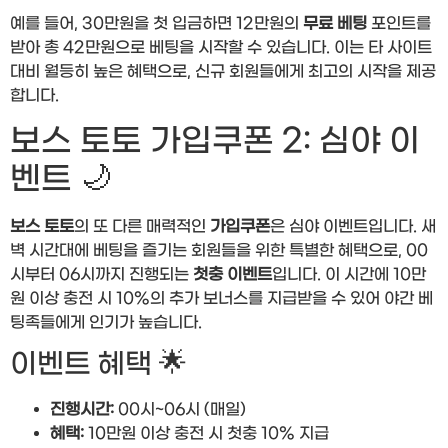
예를 들어, 30만원을 첫 입금하면 12만원의
무료 베팅
포인트를
받아 총 42만원으로 베팅을 시작할 수 있습니다. 이는 타 사이트
대비 월등히 높은 혜택으로, 신규 회원들에게 최고의 시작을 제공
합니다.
보스 토토 가입쿠폰 2: 심야 이
벤트 🌙
보스 토토
의 또 다른 매력적인
가입쿠폰
은 심야 이벤트입니다. 새
벽 시간대에 베팅을 즐기는 회원들을 위한 특별한 혜택으로, 00
시부터 06시까지 진행되는
첫충 이벤트
입니다. 이 시간에 10만
원 이상 충전 시 10%의 추가 보너스를 지급받을 수 있어 야간 베
팅족들에게 인기가 높습니다.
이벤트 혜택 🌟
진행시간:
00시~06시 (매일)
혜택:
10만원 이상 충전 시 첫충 10% 지급