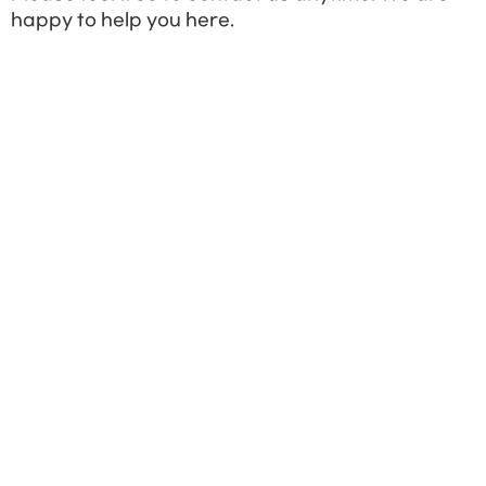
happy to help you here.