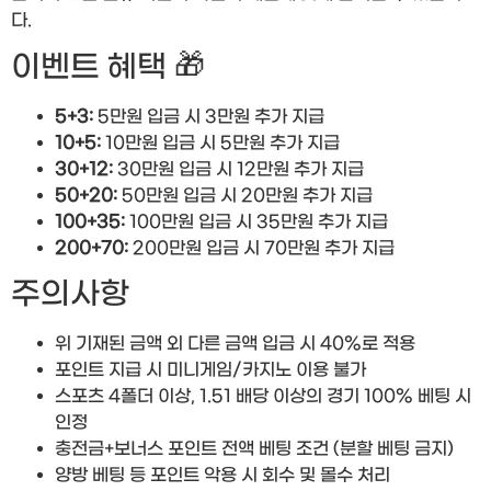
다.
이벤트 혜택 🎁
5+3:
5만원 입금 시 3만원 추가 지급
10+5:
10만원 입금 시 5만원 추가 지급
30+12:
30만원 입금 시 12만원 추가 지급
50+20:
50만원 입금 시 20만원 추가 지급
100+35:
100만원 입금 시 35만원 추가 지급
200+70:
200만원 입금 시 70만원 추가 지급
주의사항
위 기재된 금액 외 다른 금액 입금 시 40%로 적용
포인트 지급 시 미니게임/카지노 이용 불가
스포츠 4폴더 이상, 1.51 배당 이상의 경기 100% 베팅 시
인정
충전금+보너스 포인트 전액 베팅 조건 (분할 베팅 금지)
양방 베팅 등 포인트 악용 시 회수 및 몰수 처리