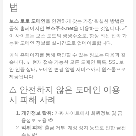
법
보스 토토 도메인
을 안전하게 찾는 가장 확실한 방법은
공식 홈페이지인
보스주소.net
을 이용하는 것입니다. 🔗
이 사이트는 보스 토토의 평생주소로, 항상 최신 접속 가
능한 도메인 정보를 실시간으로 업데이트합니다.
공식 홈페이지를 통해 확인할 수 있는 정보는 다음과 같
습니다. 📱 현재 접속 가능한 모든 도메인 목록, SSL 보
안 인증 상태, 도메인 변경 알림 서비스까지 원스톱으로
제공됩니다.
⚠️ 안전하지 않은 도메인 이용
시 피해 사례
개인정보 탈취:
가짜 사이트에서 회원정보 및 금
융정보 도용 💳
먹튀 피해:
출금 거부, 계정 정지 등으로 인한 금전
손실 💸