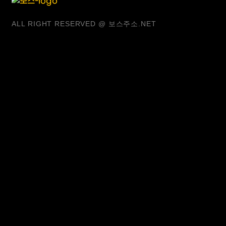
ALL RIGHT RESERVED @ 보스주소.NET