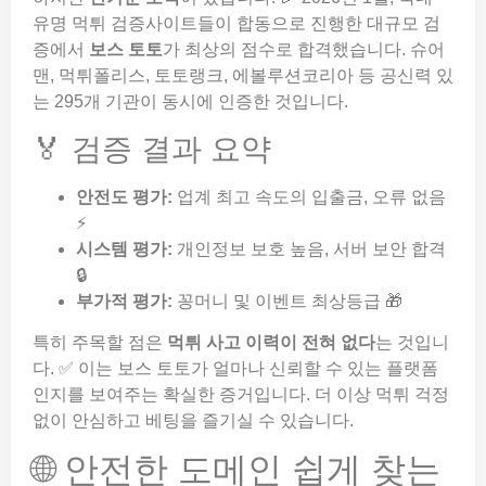
유명 먹튀 검증사이트들이 합동으로 진행한 대규모 검
증에서
보스 토토
가 최상의 점수로 합격했습니다. 슈어
맨, 먹튀폴리스, 토토랭크, 에볼루션코리아 등 공신력 있
는 295개 기관이 동시에 인증한 것입니다.
🏅 검증 결과 요약
안전도 평가:
업계 최고 속도의 입출금, 오류 없음
⚡
시스템 평가:
개인정보 보호 높음, 서버 보안 합격
🔒
부가적 평가:
꽁머니 및 이벤트 최상등급 🎁
특히 주목할 점은
먹튀 사고 이력이 전혀 없다
는 것입니
다. ✅ 이는 보스 토토가 얼마나 신뢰할 수 있는 플랫폼
인지를 보여주는 확실한 증거입니다. 더 이상 먹튀 걱정
없이 안심하고 베팅을 즐기실 수 있습니다.
🌐 안전한 도메인 쉽게 찾는