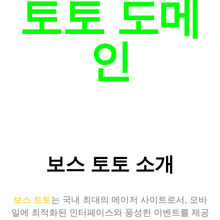
토토 도메
인
보스 토토 소개
보스 토토
는 국내 최대의 메이저 사이트로서, 모바
일에 최적화된 인터페이스와 풍성한 이벤트를 제공