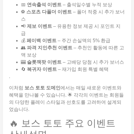
📅
연속출석 이벤트
– 출석일수별 누적 보상
⚽
스포츠 다폴더 이벤트
– 폴더 적중 시 추가 보너
스
📢
제보 이벤트
– 유용한 정보 제공 시 포인트 지
급
💰
페이백 이벤트
– 주간 손실액의 5% 환급
👥
파격 지인추천 이벤트
– 추천인 활동에 따른 고
액 보상
🎰
슬롯잭팟 이벤트
– 고배당 당첨 시 추가 보너스
🔄
복귀자 이벤트
– 재가입 회원 특별 혜택
.
이처럼
보스 토토 도메인
에서는 매일 새로운 이벤트와
혜택을 만나볼 수 있습니다. 🌟 각각의 이벤트는 회원들
의 다양한 플레이 스타일과 선호도를 고려하여 설계되
었습니다.
🔥 보스 토토 주요 이벤트