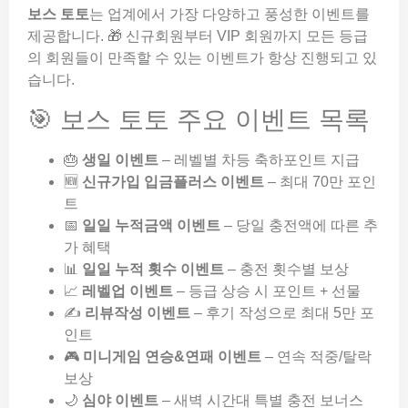
보스 토토
는 업계에서 가장 다양하고 풍성한 이벤트를
제공합니다. 🎁 신규회원부터 VIP 회원까지 모든 등급
의 회원들이 만족할 수 있는 이벤트가 항상 진행되고 있
습니다.
🎯 보스 토토 주요 이벤트 목록
🎂
생일 이벤트
– 레벨별 차등 축하포인트 지급
🆕
신규가입 입금플러스 이벤트
– 최대 70만 포인
트
📅
일일 누적금액 이벤트
– 당일 충전액에 따른 추
가 혜택
📊
일일 누적 횟수 이벤트
– 충전 횟수별 보상
📈
레벨업 이벤트
– 등급 상승 시 포인트 + 선물
✍️
리뷰작성 이벤트
– 후기 작성으로 최대 5만 포
인트
🎮
미니게임 연승&연패 이벤트
– 연속 적중/탈락
보상
🌙
심야 이벤트
– 새벽 시간대 특별 충전 보너스