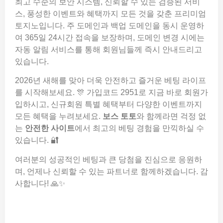
최고 수준의 보안 시스템, 신뢰할 수 있는 검증된 서비
스, 풍성한 이벤트와 혜택까지 모든 것을 갖춘 프리미엄
토지노입니다. 주 도메인과 백업 도메인을 동시 운영하
여 365일 24시간 접속을 보장하며, 도메인 변경 시에는
자동 알림 서비스를 통해 회원님들께 즉시 안내드리고
있습니다.
2026년 새해를 맞아 더욱 안전하고 즐거운 베팅 라이프
를 시작해보세요. 🎊 가입코드 2951로 지금 바로 회원가
입하시고, 신규회원 특별 혜택부터 다양한 이벤트까지
모든 혜택을 누려보세요.
보스 토토
와 함께라면 걱정 없
는
안전한 사이트
에서 최고의 베팅 경험을 만끽하실 수
있습니다. 🔐
여러분의 성공적인 베팅과 큰 당첨을 진심으로 응원하
며, 언제나 신뢰할 수 있는 파트너로 함께하겠습니다. 감
사합니다! 🙏✨