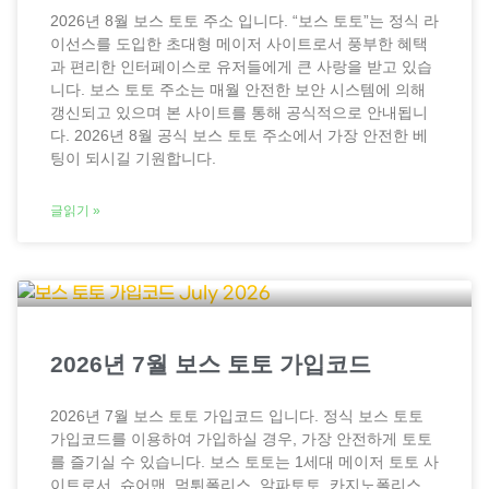
2026년 8월 보스 토토 주소 입니다. “보스 토토”는 정식 라
이선스를 도입한 초대형 메이저 사이트로서 풍부한 혜택
과 편리한 인터페이스로 유저들에게 큰 사랑을 받고 있습
니다. 보스 토토 주소는 매월 안전한 보안 시스템에 의해
갱신되고 있으며 본 사이트를 통해 공식적으로 안내됩니
다. 2026년 8월 공식 보스 토토 주소에서 가장 안전한 베
팅이 되시길 기원합니다.
글읽기 »
2026년 7월 보스 토토 가입코드
2026년 7월 보스 토토 가입코드 입니다. 정식 보스 토토
가입코드를 이용하여 가입하실 경우, 가장 안전하게 토토
를 즐기실 수 있습니다. 보스 토토는 1세대 메이저 토토 사
이트로서, 슈어맨, 먹튀폴리스, 알파토토, 카지노폴리스,