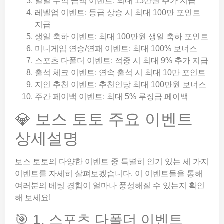
일일 누적 금액 이벤트: 최대 15만원 추가 지급
레벨업 이벤트: 등급 상승 시 최대 100만 포인트
지급
생일 축하 이벤트: 최대 100만원 생일 축하 포인트
미니게임 연승/연패 이벤트: 최대 100% 보너스
스포츠 다폴더 이벤트: 적중 시 최대 9% 추가 지급
출석 체크 이벤트: 연속 출석 시 최대 10만 포인트
지인 추천 이벤트: 추천인당 최대 100만원 보너스
주간 페이백 이벤트: 최대 5% 루징금 페이백
💎 보스 토토 주요 이벤트
상세설명
보스 토토의 다양한 이벤트 중 특별히 인기 있는 세 가지
이벤트를 자세히 살펴보겠습니다. 이 이벤트들을 통해
여러분의 베팅 경험이 얼마나 풍성해질 수 있는지 확인
해 보세요!
🎯 1. 스포츠 다폴더 이벤트