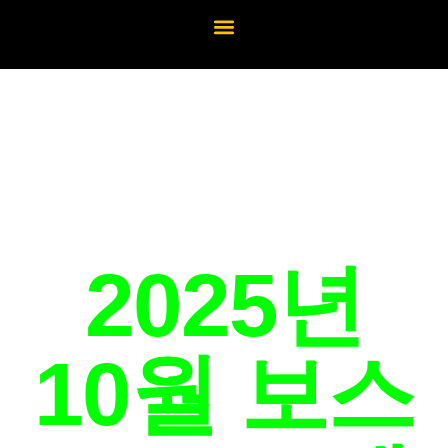
2025년
10월 보스