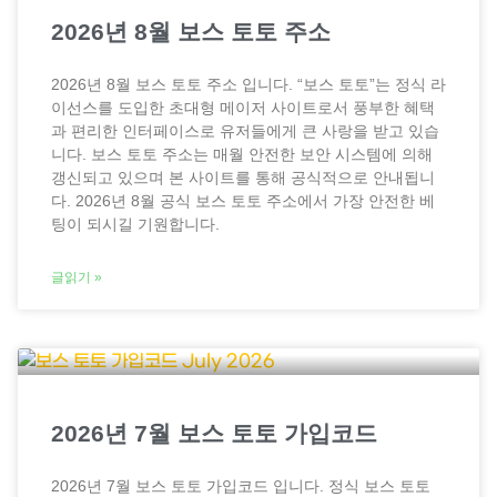
2026년 8월 보스 토토 주소
2026년 8월 보스 토토 주소 입니다. “보스 토토”는 정식 라
이선스를 도입한 초대형 메이저 사이트로서 풍부한 혜택
과 편리한 인터페이스로 유저들에게 큰 사랑을 받고 있습
니다. 보스 토토 주소는 매월 안전한 보안 시스템에 의해
갱신되고 있으며 본 사이트를 통해 공식적으로 안내됩니
다. 2026년 8월 공식 보스 토토 주소에서 가장 안전한 베
팅이 되시길 기원합니다.
글읽기 »
2026년 7월 보스 토토 가입코드
2026년 7월 보스 토토 가입코드 입니다. 정식 보스 토토