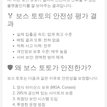
플랫폼인지를 잘 보여주는 결과입니다.
🏅 보스 토토의 안전성 평가 결
과
실제 입출금 속도: 업계 최고 수준
베팅 결과 오류: 전혀 없음
먹튀 사고 이력: 전무
개인정보 보호 수준: 매우 높음
서버 보안: 완벽한 방어 체계
🛡️ 왜 보스 토토가 안전한가?
보스 토토는 다음과 같은 이유로 안전성을 보장합니다:
정식 라이선스 보유 (MGA, Curaso)
295개 공신력 있는 사이트의 보증
최첨단 보안 시스템 도입
투명한 운영 방침