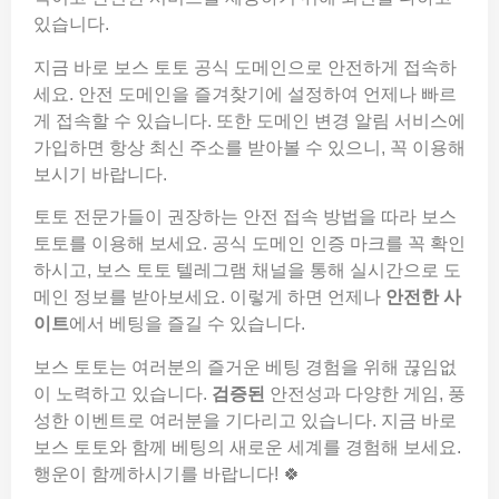
있습니다.
지금 바로 보스 토토 공식 도메인으로 안전하게 접속하
세요. 안전 도메인을 즐겨찾기에 설정하여 언제나 빠르
게 접속할 수 있습니다. 또한 도메인 변경 알림 서비스에
가입하면 항상 최신 주소를 받아볼 수 있으니, 꼭 이용해
보시기 바랍니다.
토토 전문가들이 권장하는 안전 접속 방법을 따라 보스
토토를 이용해 보세요. 공식 도메인 인증 마크를 꼭 확인
하시고, 보스 토토 텔레그램 채널을 통해 실시간으로 도
메인 정보를 받아보세요. 이렇게 하면 언제나
안전한 사
이트
에서 베팅을 즐길 수 있습니다.
보스 토토는 여러분의 즐거운 베팅 경험을 위해 끊임없
이 노력하고 있습니다.
검증된
안전성과 다양한 게임, 풍
성한 이벤트로 여러분을 기다리고 있습니다. 지금 바로
보스 토토와 함께 베팅의 새로운 세계를 경험해 보세요.
행운이 함께하시기를 바랍니다! 🍀