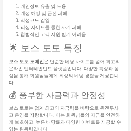
개인정보 유출 및 도용
계정 해킹 및 금전 피해
악성코드 감염
피싱 사이트를 통한 사기 피해
합법적인 고객 지원 받기 어려움
🌟 보스 토토 특징
보스 토토 도메인
은 단순한 베팅 사이트를 넘어 최고의
온라인 엔터테인먼트 플랫폼입니다. 다양한 특징과 장
점을 통해 회원님들에게 최상의 베팅 경험을 제공합니
다.
💰 풍부한 자금력과 안정성
보스 토토는 업계 최고의 자금력을 바탕으로 완전무사
고 운영을 자랑합니다. 이는 회원님들의 자금을 안전하
게 보호하고, 높은 배당률과 다양한 이벤트를 제공할 수
있는 원동력입니다.