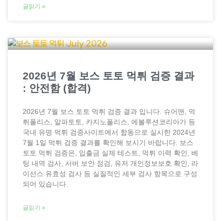
글읽기 »
2026년 7월 보스 토토 먹튀 검증 결과
: 안전함 (합격)
2026년 7월 보스 토토 먹튀 검증 결과 입니다. 슈어맨, 먹
튀폴리스, 알파토토, 카지노폴리스, 에볼루션코리아가 등
국내 유명 먹튀 검증사이트에서 합동으로 실시한 2024년
7월 1일 먹튀 검증 결과를 확인해 보시기 바랍니다. 보스
토토 먹튀 검증은, 입출금 실제 테스트, 먹튀 이력 확인, 베
팅 내역 검사, 서버 보안 점검, 유저 개인정보보호 확인, 라
이선스 유효성 검사 등 실질적인 세부 검사 항목으로 구성
되어 있습니다.
글읽기 »