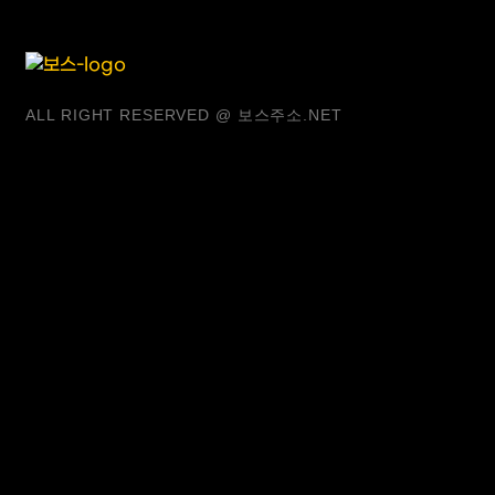
ALL RIGHT RESERVED @ 보스주소.NET