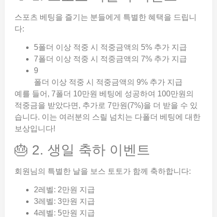
스포츠 베팅을 즐기는 분들에게 특별한 혜택을 드립니
다:
5폴더 이상 적중 시 적중금액의 5% 추가 지급
7폴더 이상 적중 시 적중금액의 7% 추가 지급
9
폴더 이상 적중 시 적중금액의 9% 추가 지급
예를 들어, 7폴더 10만원 베팅에 성공하여 100만원의
적중금을 받았다면, 추가로 7만원(7%)을 더 받을 수 있
습니다. 이는 여러분의 스릴 넘치는 다폴더 베팅에 대한
보상입니다!
🎂 2. 생일 축하 이벤트
회원님의 특별한 날을 보스 토토가 함께 축하합니다:
2레벨: 2만원 지급
3레벨: 3만원 지급
4레벨: 5만원 지급