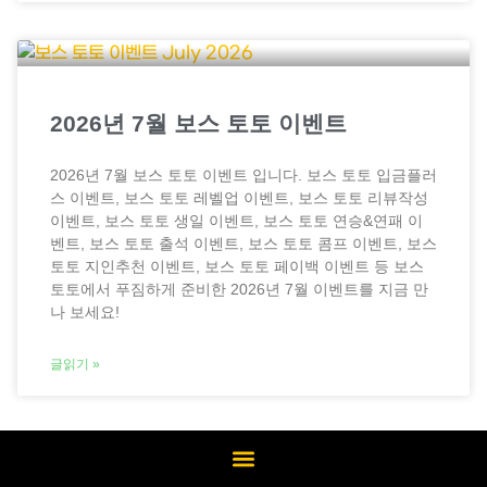
2026년 7월 보스 토토 이벤트
2026년 7월 보스 토토 이벤트 입니다. 보스 토토 입금플러
스 이벤트, 보스 토토 레벨업 이벤트, 보스 토토 리뷰작성
이벤트, 보스 토토 생일 이벤트, 보스 토토 연승&연패 이
벤트, 보스 토토 출석 이벤트, 보스 토토 콤프 이벤트, 보스
토토 지인추천 이벤트, 보스 토토 페이백 이벤트 등 보스
토토에서 푸짐하게 준비한 2026년 7월 이벤트를 지금 만
나 보세요!
글읽기 »