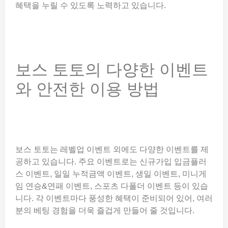
혜택을 누릴 수 있도록 노력하고 있습니다.
보스 토토의 다양한 이벤트
와 안전한 이용 방법
보스 토토는 레벨업 이벤트 외에도 다양한 이벤트를 제
공하고 있습니다. 주요 이벤트로는 신규가입 입금플러
스 이벤트, 일일 누적금액 이벤트, 생일 이벤트, 미니게
임 연승&연패 이벤트, 스포츠 다폴더 이벤트 등이 있습
니다. 각 이벤트마다 풍성한 혜택이 준비되어 있어, 여러
분의 베팅 경험을 더욱 즐겁게 만들어 줄 것입니다.