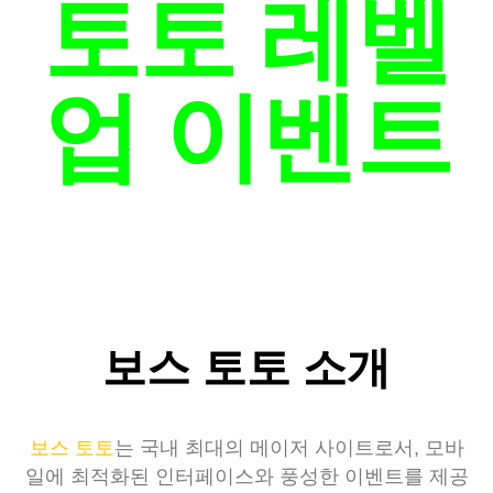
토토 레벨
업 이벤트
보스 토토 소개
보스 토토
는 국내 최대의 메이저 사이트로서, 모바
일에 최적화된 인터페이스와 풍성한 이벤트를 제공