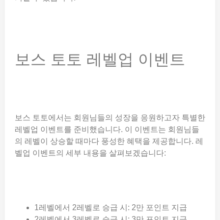
보스 토토 레벨업 이벤트
보스 토토에서는 회원님들의 성장을 응원하고자 특별한
레벨업 이벤트를 준비했습니다. 이 이벤트는 회원님들
의 레벨이 상승할 때마다 풍성한 혜택을 제공합니다. 레
벨업 이벤트의 세부 내용을 살펴보겠습니다:
1레벨에서 2레벨로 승급 시: 2만 포인트 지급
2레벨에서 3레벨로 승급 시: 3만 포인트 지급