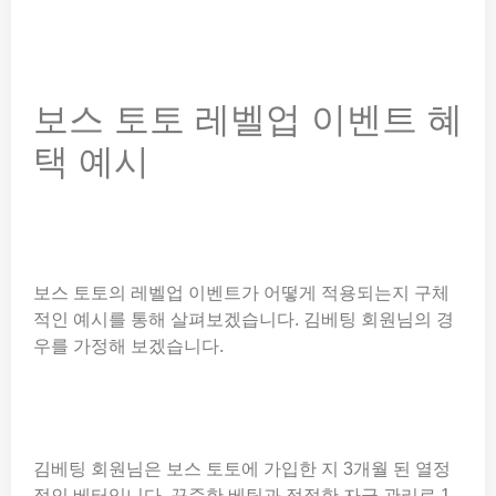
보스 토토 레벨업 이벤트 혜
택 예시
보스 토토의 레벨업 이벤트가 어떻게 적용되는지 구체
적인 예시를 통해 살펴보겠습니다. 김베팅 회원님의 경
우를 가정해 보겠습니다.
김베팅 회원님은 보스 토토에 가입한 지 3개월 된 열정
적인 베터입니다. 꾸준한 베팅과 적절한 자금 관리로 1