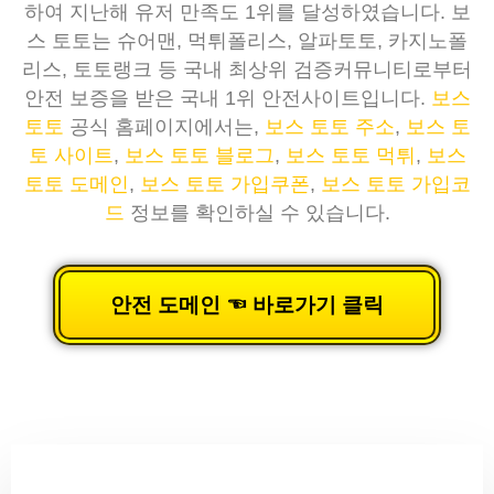
하여 지난해 유저 만족도 1위를 달성하였습니다. 보
스 토토는 슈어맨, 먹튀폴리스, 알파토토, 카지노폴
리스, 토토랭크 등 국내 최상위 검증커뮤니티로부터
안전 보증을 받은 국내 1위 안전사이트입니다.
보스
토토
공식 홈페이지에서는,
보스 토토 주소
,
보스 토
토 사이트
,
보스 토토 블로그
,
보스 토토 먹튀
,
보스
토토 도메인
,
보스 토토 가입쿠폰
,
보스 토토 가입코
드
정보를 확인하실 수 있습니다.
안전 도메인 ☜ 바로가기 클릭