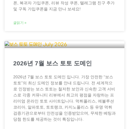
폰, 복귀자 가입쿠폰, 리뷰 작성 쿠폰, 텔레그램 친구 추가
및 구독 가입쿠폰을 지금 만나 보세요!
글읽기 »
2026년 7월 보스 토토 도메인
2026년 7월 보스 토토 도메인 입니다. 가장 안전한 “보스
토토”의 최신 도메인 정보를 안내 드립니다. 전 세계적으
로 인정받는 보스 토토는 철저한 보안과 신속한 고객 서비
스로 각종 커뮤니티 리뷰에서 최고의 평점을 자랑하는 프
리미엄 온라인 토토 사이트입니다. 먹튀폴리스, 에볼루션
코리아, 알파토토, 토토랭크, 카지노폴리스 등 유명 먹튀
검증기관으로부터 안전성을 인증받았으며, 무제한 베팅과
당첨 한도를 제공하는 것이 특징입니다.