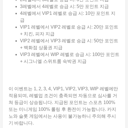
3레벨에서 4레벨로 승급 시: 5만 포인트 지급
4레벨에서 VIP1 레벨로 승급 시: 10만 포인트 지
급
VIP1 레벨에서 VIP2 레벨로 승급 시: 20만 포인트
+ 치킨, 피자 지급
VIP2 레벨에서 VIP3 레벨로 승급 시: 50만 포인트
+ 백화점 상품권 지급
VIP3 레벨에서 WIP 레벨로 승급 시: 100만 포인트
+ 시그니엘 스위트룸 숙박권 지급
이 이벤트는 1, 2, 3, 4, VIP1, VIP2, VIP3, WIP 레벨에만
적용되며, 레벨업 조건이 충족되면 자동으로 심사를 거
쳐 등급이 상승됩니다. 지급된 포인트는 스포츠 100%
또는 미니게임 100% 롤링 후 환전이 가능합니다. 카지
노와 슬롯 게임에서는 사용이 불가능하니 주의해 주시
기 바랍니다.