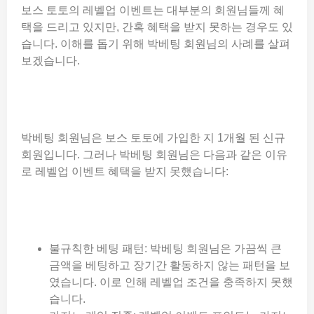
보스 토토의 레벨업 이벤트는 대부분의 회원님들께 혜
택을 드리고 있지만, 간혹 혜택을 받지 못하는 경우도 있
습니다. 이해를 돕기 위해 박베팅 회원님의 사례를 살펴
보겠습니다.
박베팅 회원님은 보스 토토에 가입한 지 1개월 된 신규
회원입니다. 그러나 박베팅 회원님은 다음과 같은 이유
로 레벨업 이벤트 혜택을 받지 못했습니다:
불규칙한 베팅 패턴: 박베팅 회원님은 가끔씩 큰
금액을 베팅하고 장기간 활동하지 않는 패턴을 보
였습니다. 이로 인해 레벨업 조건을 충족하지 못했
습니다.