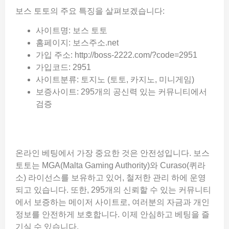
보스 토토의 주요 특징을 살펴보겠습니다:
사이트명: 보스 토토
홈페이지: 보스주소.net
가입 주소: http://boss-2222.com/?code=2951
가입코드: 2951
사이트분류: 토지노 (토토, 카지노, 미니게임)
보증사이트: 295개의 공신력 있는 커뮤니티에서
검증
온라인 베팅에서 가장 중요한 것은 안전성입니다. 보스
토토는 MGA(Malta Gaming Authority)와 Curaso(퀴라
소) 라이선스를 보유하고 있어, 철저한 관리 하에 운영
되고 있습니다. 또한, 295개의 신뢰할 수 있는 커뮤니티
에서 보증하는 메이저 사이트로, 여러분의 자금과 개인
정보를 안전하게 보호합니다. 이제 안심하고 베팅을 즐
기실 수 있습니다.