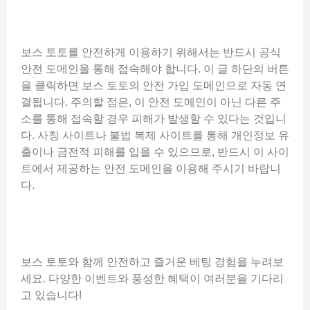
보스 토토를 안전하게 이용하기 위해서는 반드시 공식
안전 도메인을 통해 접속해야 합니다. 이 글 하단의 버튼
을 클릭하면 보스 토토의 안전 가입 도메인으로 자동 연
결됩니다. 주의할 점은, 이 안전 도메인이 아닌 다른 주
소를 통해 접속할 경우 피해가 발생할 수 있다는 것입니
다. 사칭 사이트나 불법 복제 사이트를 통해 개인정보 유
출이나 금전적 피해를 입을 수 있으므로, 반드시 이 사이
트에서 제공하는 안전 도메인을 이용해 주시기 바랍니
다.
보스 토토와 함께 안전하고 즐거운 베팅 경험을 누려보
세요. 다양한 이벤트와 풍성한 혜택이 여러분을 기다리
고 있습니다!