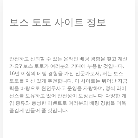
보스 토토 사이트 정보
안전하고 신뢰할 수 있는 온라인 베팅 경험을 찾고 계신
가요? 보스 토토가 여러분의 기대에 부응할 것입니다.
16년 이상의 베팅 경험을 가진 전문가로서, 저는 보스
토토를 자신 있게 추천합니다. 이 사이트는 뛰어난 자금
력을 바탕으로 완전무사고 운영을 자랑하며, 정식 라이
선스를 보유하고 있어 안전성이 보장됩니다. 다양한 게
임 종류와 풍성한 이벤트로 여러분의 베팅 경험을 더욱
즐겁게 만들어 줄 것입니다.