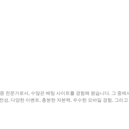
1
검증 전문가로서, 수많은 베팅 사이트를 경험해 왔습니다. 그 중에
전성, 다양한 이벤트, 충분한 자본력, 우수한 모바일 경험, 그리