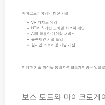
마이크로게이밍의 최신 기술:
VR 카지노 게임
HTML5 기반 모바일 최적화 게임
AI를 활용한 개인화 서비스
블록체인 기술 도입
실시간 스트리밍 기술 개선
이러한 기술 혁신을 통해 마이크로게이밍은 앞으로
보스 토토와 마이크로게