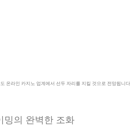
도 온라인 카지노 업계에서 선두 자리를 지킬 것으로 전망됩니다
이밍의 완벽한 조화