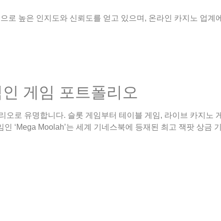
으로 높은 인지도와 신뢰도를 얻고 있으며, 온라인 카지노 업계
인 게임 포트폴리오
오로 유명합니다. 슬롯 게임부터 테이블 게임, 라이브 카지노 
 ‘Mega Moolah’는 세계 기네스북에 등재된 최고 잭팟 상금