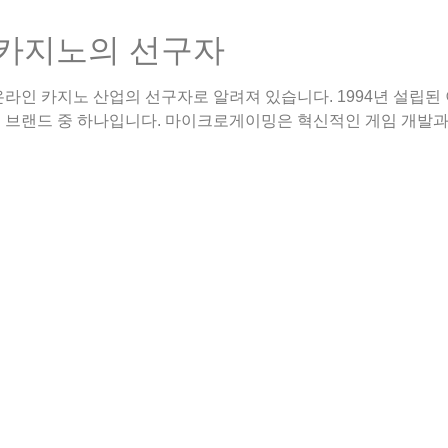
 카지노의 선구자
라인 카지노 산업의 선구자로 알려져 있습니다. 1994년 설립된 
 브랜드 중 하나입니다. 마이크로게이밍은 혁신적인 게임 개발과