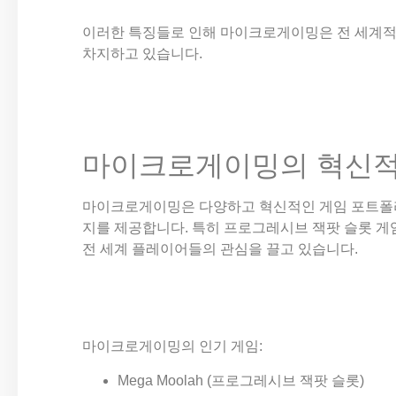
이러한 특징들로 인해 마이크로게이밍은 전 세계적
차지하고 있습니다.
마이크로게이밍의 혁신적
마이크로게이밍은 다양하고 혁신적인 게임 포트폴리
지를 제공합니다. 특히 프로그레시브 잭팟 슬롯 게임인
전 세계 플레이어들의 관심을 끌고 있습니다.
마이크로게이밍의 인기 게임:
Mega Moolah (프로그레시브 잭팟 슬롯)