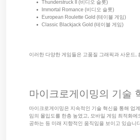
Thunderstruck II (비디오 슬롯)
Immortal Romance (비디오 슬롯)
European Roulette Gold (테이블 게임)
Classic Blackjack Gold (테이블 게임)
이러한 다양한 게임들은 고품질 그래픽과 사운드,
마이크로게이밍의 기술 
마이크로게이밍은 지속적인 기술 혁신을 통해 업계를 선
임의 몰입도를 한층 높였고, 모바일 게임 최적화에도
공하는 등 미래 지향적인 움직임을 보이고 있습니다