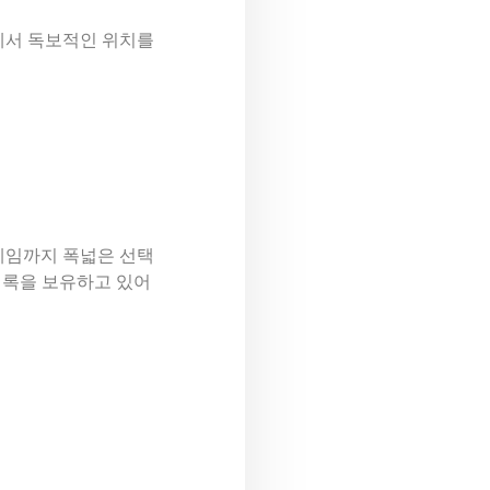
에서 독보적인 위치를
게임까지 폭넓은 선택
 기록을 보유하고 있어