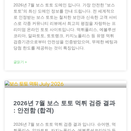
2026년 7월 보스 토토 도메인 입니다. 가장 안전한 “보스
토토”의 최신 도메인 정보를 안내 드립니다. 전 세계적으
로 인정받는 보스 토토는 철저한 보안과 신속한 고객 서비
스로 각종 커뮤니티 리뷰에서 최고의 평점을 자랑하는 프
리미엄 온라인 토토 사이트입니다. 먹튀폴리스, 에볼루션
코리아, 알파토토, 토토랭크, 카지노폴리스 등 유명 먹튀
검증기관으로부터 안전성을 인증받았으며, 무제한 베팅과
당첨 한도를 제공하는 것이 특징입니다.
글읽기 »
2026년 7월 보스 토토 먹튀 검증 결과
: 안전함 (합격)
2026년 7월 보스 토토 먹튀 검증 결과 입니다. 슈어맨, 먹
튀폴리스, 알파토토, 카지노폴리스, 에볼루션코리아가 등