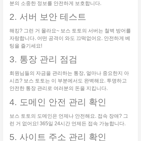
분의 소중한 정보를 안전하게 보호합니다.
2. 서버 보안 테스트
해킹? 그런 거 몰라요~ 보스 토토의 서버는 철벽 방어를
자랑합니다. 어떤 공격이 와도 끄떡없어요. 안전하게 베
팅을 즐기세요!
3. 통장 관리 점검
회원님들의 자금을 관리하는 통장, 얼마나 중요한지 아
시죠? 보스 토토는 이 부분에서도 완벽해요. 투명하고
안전한 통장 관리로 여러분의 돈을 지킵니다.
4. 도메인 안전 관리 확인
보스 토토의 도메인은 언제나 안전해요. 접속 장애? 그
런 거 없어요! 365일 24시간 언제든 접속 가능합니다.
5. 사이트 주소 관리 확인