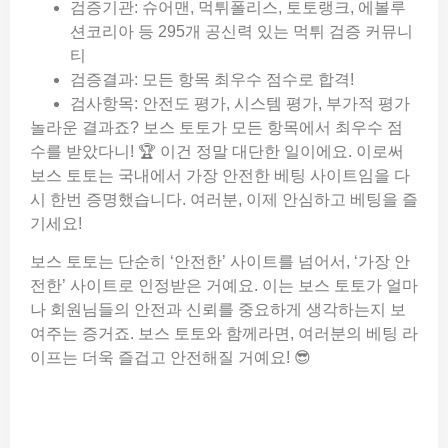
검증기관: 슈어맨, 먹튀폴리스, 토토랭크, 에볼루
션코리아 등 295개 공신력 있는 먹튀 검증 커뮤니
티
검증결과: 모든 항목 최우수 점수로 합격!
검사항목: 안전도 평가, 시스템 평가, 부가적 평가
놀라운 결과죠? 보스 토토가 모든 항목에서 최우수 점
수를 받았다니! 🏆 이건 정말 대단한 일이에요. 이로써
보스 토토는 국내에서 가장 안전한 베팅 사이트임을 다
시 한번 증명했습니다. 여러분, 이제 안심하고 베팅을 즐
기세요!
보스 토토는 단순히 ‘안전한’ 사이트를 넘어서, ‘가장 안
전한’ 사이트로 인정받은 거예요. 이는 보스 토토가 얼마
나 회원님들의 안전과 신뢰를 중요하게 생각하는지 보
여주는 증거죠. 보스 토토와 함께라면, 여러분의 베팅 라
이프는 더욱 즐겁고 안전해질 거예요! 😎