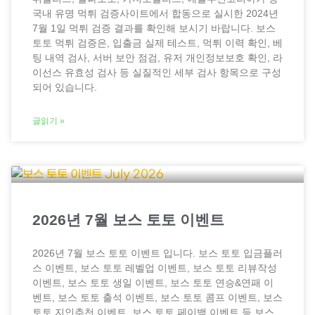
국내 유명 먹튀 검증사이트에서 합동으로 실시한 2024년
7월 1일 먹튀 검증 결과를 확인해 보시기 바랍니다. 보스
토토 먹튀 검증은, 입출금 실제 테스트, 먹튀 이력 확인, 베
팅 내역 검사, 서버 보안 점검, 유저 개인정보보호 확인, 라
이선스 유효성 검사 등 실질적인 세부 검사 항목으로 구성
되어 있습니다.
글읽기 »
2026년 7월 보스 토토 이벤트
2026년 7월 보스 토토 이벤트 입니다. 보스 토토 입금플러
스 이벤트, 보스 토토 레벨업 이벤트, 보스 토토 리뷰작성
이벤트, 보스 토토 생일 이벤트, 보스 토토 연승&연패 이
벤트, 보스 토토 출석 이벤트, 보스 토토 콤프 이벤트, 보스
토토 지인추천 이벤트, 보스 토토 페이백 이벤트 등 보스