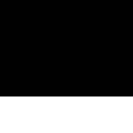
OPENING HOURS
Monday - Sunday:
00:00AM - 24:00PM