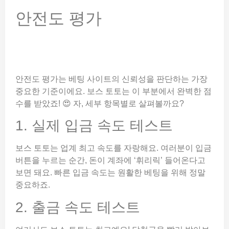
안전도 평가
안전도 평가는 베팅 사이트의 신뢰성을 판단하는 가장
중요한 기준이에요. 보스 토토는 이 부분에서 완벽한 점
수를 받았죠! 😍 자, 세부 항목별로 살펴볼까요?
1. 실제 입금 속도 테스트
보스 토토는 업계 최고 속도를 자랑해요. 여러분이 입금
버튼을 누르는 순간, 돈이 계좌에 ‘휘리릭’ 들어온다고
보면 돼요. 빠른 입금 속도는 원활한 베팅을 위해 정말
중요하죠.
2. 출금 속도 테스트