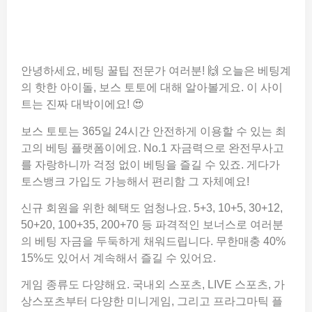
안녕하세요, 베팅 꿀팁 전문가 여러분! 🙌 오늘은 베팅계
의 핫한 아이돌, 보스 토토에 대해 알아볼게요. 이 사이
트는 진짜 대박이에요! 😍
보스 토토는 365일 24시간 안전하게 이용할 수 있는 최
고의 베팅 플랫폼이에요. No.1 자금력으로 완전무사고
를 자랑하니까 걱정 없이 베팅을 즐길 수 있죠. 게다가
토스뱅크 가입도 가능해서 편리함 그 자체예요!
신규 회원을 위한 혜택도 엄청나요. 5+3, 10+5, 30+12,
50+20, 100+35, 200+70 등 파격적인 보너스로 여러분
의 베팅 자금을 두둑하게 채워드립니다. 무한매충 40%
15%도 있어서 계속해서 즐길 수 있어요.
게임 종류도 다양해요. 국내외 스포츠, LIVE 스포츠, 가
상스포츠부터 다양한 미니게임, 그리고 프라그마틱 플