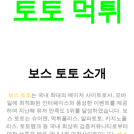
토토 먹튀
보스 토토 소개
보스 토토
는 국내 최대의 메이저 사이트로서, 모바
일에 최적화된 인터페이스와 풍성한 이벤트를 제공
하여 지난해 유저 만족도 1위를 달성하였습니다. 보
스 토토는 슈어맨, 먹튀폴리스, 알파토토, 카지노폴
리스, 토토랭크 등 국내 최상위 검증커뮤니티로부터
안전 보증을 받은 국내 1위 안전사이트입니다.
보스