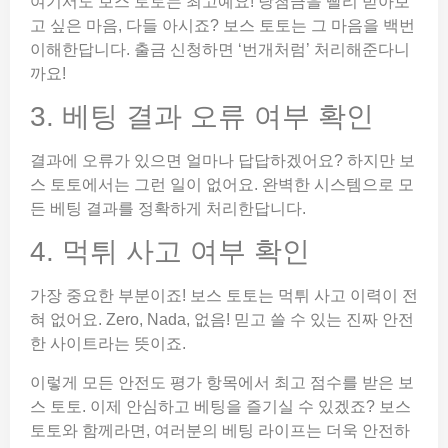
여기서도 보스 토토는 최고예요! 당첨금을 빨리 받아보
고 싶은 마음, 다들 아시죠? 보스 토토는 그 마음을 백번
이해한답니다. 출금 신청하면 ‘번개처럼’ 처리해준다니
까요!
3. 베팅 결과 오류 여부 확인
결과에 오류가 있으면 얼마나 답답하겠어요? 하지만 보
스 토토에서는 그런 일이 없어요. 완벽한 시스템으로 모
든 베팅 결과를 정확하게 처리한답니다.
4. 먹튀 사고 여부 확인
가장 중요한 부분이죠! 보스 토토는 먹튀 사고 이력이 전
혀 없어요. Zero, Nada, 없음! 믿고 쓸 수 있는 진짜 안전
한 사이트라는 뜻이죠.
이렇게 모든 안전도 평가 항목에서 최고 점수를 받은 보
스 토토. 이제 안심하고 베팅을 즐기실 수 있겠죠? 보스
토토와 함께라면, 여러분의 베팅 라이프는 더욱 안전하