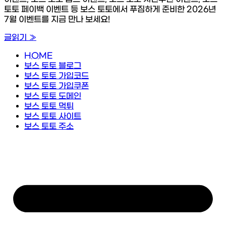
토토 페이백 이벤트 등 보스 토토에서 푸짐하게 준비한 2026년
7월 이벤트를 지금 만나 보세요!
글읽기 »
HOME
보스 토토 블로그
보스 토토 가입코드
보스 토토 가입쿠폰
보스 토토 도메인
보스 토토 먹튀
보스 토토 사이트
보스 토토 주소