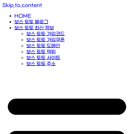
Skip to content
HOME
보스 토토 블로그
보스 토토 최신 정보
보스 토토 가입코드
보스 토토 가입쿠폰
보스 토토 도메인
보스 토토 먹튀
보스 토토 사이트
보스 토토 주소