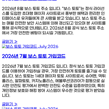
2026년 8월 보스 토토 주소 입니다. “보스 토토”는 정식 라이선
스를 도입한 초대형 메이저 사이트로서 풍부한 혜택과 편리한 인
터페이스로 유저들에게 큰 사랑을 받고 있습니다. 보스 토토 주소
는 매월 안전한 보안 시스템에 의해 갱신되고 있으며 본 사이트를
통해 공식적으로 안내됩니다. 2026년 8월 공식 보스 토토 주소
에서 가장 안전한 베팅이 되시길 기원합니다.
글읽기 »
2026년 7월 보스 토토 가입코드
2026년 7월 보스 토토 가입코드 입니다. 정식 보스 토토 가입코
드를 이용하여 가입하실 경우, 가장 안전하게 토토를 즐기실 수 있
습니다. 보스 토토는 1세대 메이저 토토 사이트로서, 슈어맨, 먹튀
폴리스, 알파토토, 카지노폴리스, 에볼루션코리아가 합동으로 실
시한 안전도 평가에서 완벽한 안전도 수준을 입증하였으며, 특히
개인정보 보호와 해킹 방어 시스템이 우수한 것으로 평가 받았습
니다.
글읽기 »