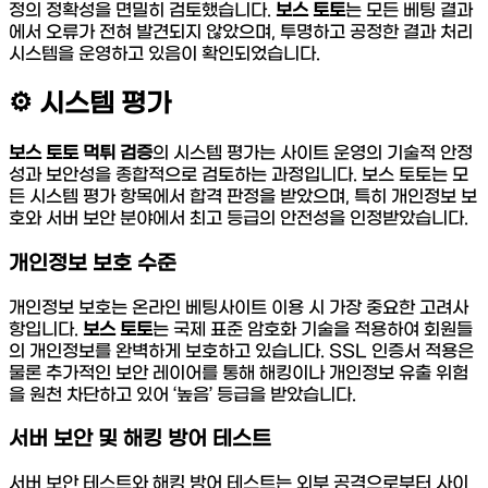
정의 정확성을 면밀히 검토했습니다.
보스 토토
는 모든 베팅 결과
에서 오류가 전혀 발견되지 않았으며, 투명하고 공정한 결과 처리
시스템을 운영하고 있음이 확인되었습니다.
⚙️ 시스템 평가
보스 토토 먹튀 검증
의 시스템 평가는 사이트 운영의 기술적 안정
성과 보안성을 종합적으로 검토하는 과정입니다. 보스 토토는 모
든 시스템 평가 항목에서 합격 판정을 받았으며, 특히 개인정보 보
호와 서버 보안 분야에서 최고 등급의 안전성을 인정받았습니다.
개인정보 보호 수준
개인정보 보호는 온라인 베팅사이트 이용 시 가장 중요한 고려사
항입니다.
보스 토토
는 국제 표준 암호화 기술을 적용하여 회원들
의 개인정보를 완벽하게 보호하고 있습니다. SSL 인증서 적용은
물론 추가적인 보안 레이어를 통해 해킹이나 개인정보 유출 위험
을 원천 차단하고 있어 ‘높음’ 등급을 받았습니다.
서버 보안 및 해킹 방어 테스트
서버 보안 테스트와 해킹 방어 테스트는 외부 공격으로부터 사이