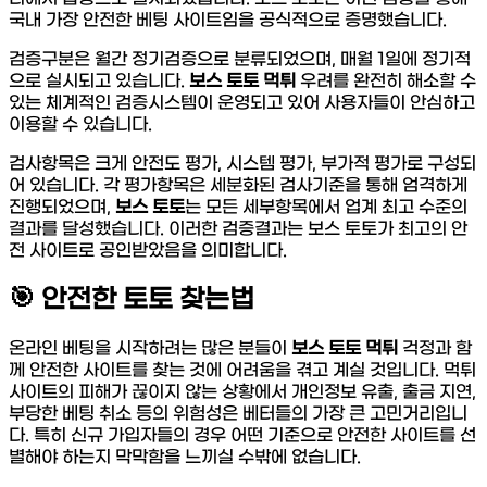
국내 가장 안전한 베팅 사이트임을 공식적으로 증명했습니다.
검증구분은 월간 정기검증으로 분류되었으며, 매월 1일에 정기적
으로 실시되고 있습니다.
보스 토토 먹튀
우려를 완전히 해소할 수
있는 체계적인 검증시스템이 운영되고 있어 사용자들이 안심하고
이용할 수 있습니다.
검사항목은 크게 안전도 평가, 시스템 평가, 부가적 평가로 구성되
어 있습니다. 각 평가항목은 세분화된 검사기준을 통해 엄격하게
진행되었으며,
보스 토토
는 모든 세부항목에서 업계 최고 수준의
결과를 달성했습니다. 이러한 검증결과는 보스 토토가 최고의 안
전 사이트로 공인받았음을 의미합니다.
🎯 안전한 토토 찾는법
온라인 베팅을 시작하려는 많은 분들이
보스 토토 먹튀
걱정과 함
께 안전한 사이트를 찾는 것에 어려움을 겪고 계실 것입니다. 먹튀
사이트의 피해가 끊이지 않는 상황에서 개인정보 유출, 출금 지연,
부당한 베팅 취소 등의 위험성은 베터들의 가장 큰 고민거리입니
다. 특히 신규 가입자들의 경우 어떤 기준으로 안전한 사이트를 선
별해야 하는지 막막함을 느끼실 수밖에 없습니다.