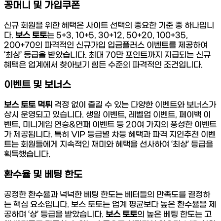
꽁머니 및 가입쿠폰
신규 회원을 위한 혜택은 사이트 선택의 중요한 기준 중 하나입니
다.
보스 토토
는 5+3, 10+5, 30+12, 50+20, 100+35,
200+70의 파격적인 신규가입 입금플러스 이벤트를 제공하여
‘최상’ 등급을 받았습니다. 최대 70만 포인트까지 지급되는 신규
혜택은 업계에서 찾아보기 힘든 수준의 파격적인 조건입니다.
이벤트 및 보너스
보스 토토 먹튀
걱정 없이 즐길 수 있는 다양한 이벤트와 보너스가
상시 운영되고 있습니다. 생일 이벤트, 레벨업 이벤트, 페이백 이
벤트, 미니게임 연승&연패 이벤트 등 20여 가지의 풍성한 이벤트
가 제공됩니다. 특히 VIP 등급별 차등 혜택과 파격 지인추천 이벤
트는 회원들에게 지속적인 재미와 혜택을 선사하여 ‘최상’ 등급을
획득했습니다.
환수율 및 베팅 한도
공정한 환수율과 넉넉한 베팅 한도는 베터들의 만족도를 결정하
는 핵심 요소입니다. 보스 토토는 업계 평균보다 높은 환수율을 제
공하며 ‘상’ 등급을 받았습니다.
보스 토토
의 높은 베팅 한도는 고