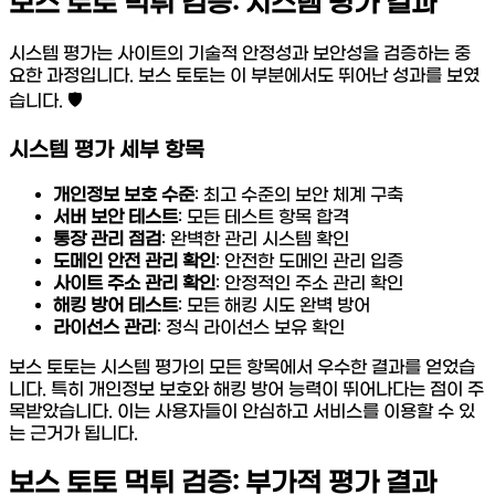
보스 토토 먹튀 검증: 시스템 평가 결과
시스템 평가는 사이트의 기술적 안정성과 보안성을 검증하는 중
요한 과정입니다. 보스 토토는 이 부분에서도 뛰어난 성과를 보였
습니다. 🛡️
시스템 평가 세부 항목
개인정보 보호 수준
: 최고 수준의 보안 체계 구축
서버 보안 테스트
: 모든 테스트 항목 합격
통장 관리 점검
: 완벽한 관리 시스템 확인
도메인 안전 관리 확인
: 안전한 도메인 관리 입증
사이트 주소 관리 확인
: 안정적인 주소 관리 확인
해킹 방어 테스트
: 모든 해킹 시도 완벽 방어
라이선스 관리
: 정식 라이선스 보유 확인
보스 토토는 시스템 평가의 모든 항목에서 우수한 결과를 얻었습
니다. 특히 개인정보 보호와 해킹 방어 능력이 뛰어나다는 점이 주
목받았습니다. 이는 사용자들이 안심하고 서비스를 이용할 수 있
는 근거가 됩니다.
보스 토토 먹튀 검증: 부가적 평가 결과