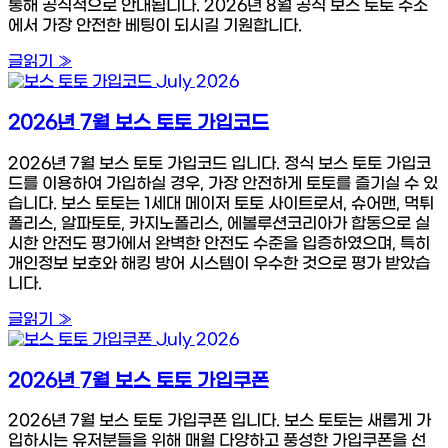
통해 공식적으로 안내됩니다. 2026년 8월 공식 보스 토토 주소
에서 가장 안전한 베팅이 되시길 기원합니다.
글읽기 »
2026년 7월 보스 토토 가입코드
2026년 7월 보스 토토 가입코드 입니다. 정식 보스 토토 가입코
드를 이용하여 가입하실 경우, 가장 안전하게 토토를 즐기실 수 있
습니다. 보스 토토는 1세대 메이저 토토 사이트로서, 슈어맨, 먹튀
폴리스, 알파토토, 카지노폴리스, 에볼루션코리아가 합동으로 실
시한 안전도 평가에서 완벽한 안전도 수준을 입증하였으며, 특히
개인정보 보호와 해킹 방어 시스템이 우수한 것으로 평가 받았습
니다.
글읽기 »
2026년 7월 보스 토토 가입쿠폰
2026년 7월 보스 토토 가입쿠폰 입니다. 보스 토토는 새롭게 가
입하시는 유저분들을 위해 매월 다양하고 풍성한 가입쿠폰을 선