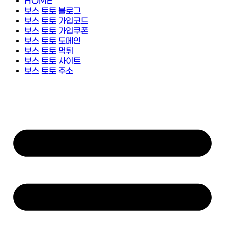
HOME
보스 토토 블로그
보스 토토 가입코드
보스 토토 가입쿠폰
보스 토토 도메인
보스 토토 먹튀
보스 토토 사이트
보스 토토 주소