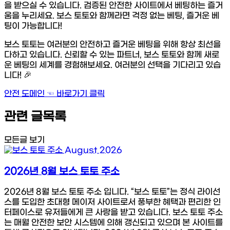
을 받으실 수 있습니다. 검증된 안전한 사이트에서 베팅하는 즐거
움을 누리세요. 보스 토토와 함께라면 걱정 없는 베팅, 즐거운 베
팅이 가능합니다!
보스 토토는 여러분의 안전하고 즐거운 베팅을 위해 항상 최선을
다하고 있습니다. 신뢰할 수 있는 파트너, 보스 토토와 함께 새로
운 베팅의 세계를 경험해보세요. 여러분의 선택을 기다리고 있습
니다! 🎉
안전 도메인 ☜ 바로가기 클릭
관련 글목록
모든글 보기
2026년 8월 보스 토토 주소
2026년 8월 보스 토토 주소 입니다. “보스 토토”는 정식 라이선
스를 도입한 초대형 메이저 사이트로서 풍부한 혜택과 편리한 인
터페이스로 유저들에게 큰 사랑을 받고 있습니다. 보스 토토 주소
는 매월 안전한 보안 시스템에 의해 갱신되고 있으며 본 사이트를