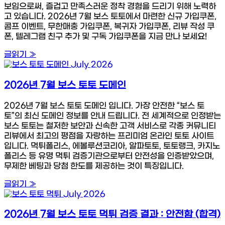
보임으로써, 즐겁고 만족스러운 정착 경험을 드리기 위해 노력하
고 있습니다. 2026년 7월 보스 토토에서 마련한 신규 가입쿠폰,
콤프 이벤트, 무한매충 가입쿠폰, 복귀자 가입쿠폰, 리뷰 작성 쿠
폰, 텔레그램 친구 추가 및 구독 가입쿠폰을 지금 만나 보세요!
글읽기 »
2026년 7월 보스 토토 도메인
2026년 7월 보스 토토 도메인 입니다. 가장 안전한 “보스 토
토”의 최신 도메인 정보를 안내 드립니다. 전 세계적으로 인정받는
보스 토토는 철저한 보안과 신속한 고객 서비스로 각종 커뮤니티
리뷰에서 최고의 평점을 자랑하는 프리미엄 온라인 토토 사이트
입니다. 먹튀폴리스, 에볼루션코리아, 알파토토, 토토랭크, 카지노
폴리스 등 유명 먹튀 검증기관으로부터 안전성을 인증받았으며,
무제한 베팅과 당첨 한도를 제공하는 것이 특징입니다.
글읽기 »
2026년 7월 보스 토토 먹튀 검증 결과 : 안전함 (합격)