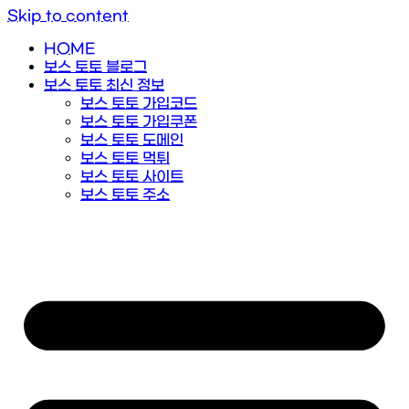
Skip to content
HOME
보스 토토 블로그
보스 토토 최신 정보
보스 토토 가입코드
보스 토토 가입쿠폰
보스 토토 도메인
보스 토토 먹튀
보스 토토 사이트
보스 토토 주소