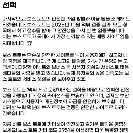
선택
마지막으로, 보스 토토의 안전한 가입 방법과 이용 팁을 소개해 드
리겠습니다. 보스 토토는 2025년 10월 먹튀 검증 결과, 모든 항
목에서 최고 점수를 받아 그 안전성을 다시 한 번 입증했습니다.
이는 보스 토토가 국내에서 가장 신뢰할 수 있는 베팅 사이트임을
의미합니다. 🏆
보스 토토는 단순히 안전한 사이트를 넘어 사용자에게 최고의 베
팅 경험을 제공합니다. 업계 최고의 배당률, 24시간 운영되는 고
객센터, 다양한 이벤트와 보너스 등 사용자 중심의 서비스로 많은
베터들의 사랑을 받고 있습니다. 실제 유저들의 높은 만족도는 보
스 토토의 서비스 품질을 잘 보여주고 있죠.
보스 토토는 ‘먹튀 제로 운영’이라는 철학을 바탕으로 완벽한 안전
성을 자랑합니다. 정식 라이선스를 보유하고 있으며, 철저한 보안
시스템으로 사용자의 개인정보와 자금을 안전하게 보호합니다.
이러한 노력 덕분에 보스 토토는 검증된 안전한 사이트로 자리매
김했습니다.
지금 바로 보스 토토에 가입하여 안전하고 즐거운 베팅을 경험해
보세요! 보스 토토 가입 코드 2951을 이용하면 더욱 특별한 혜택