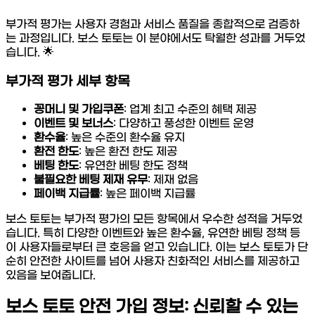
부가적 평가는 사용자 경험과 서비스 품질을 종합적으로 검증하
는 과정입니다. 보스 토토는 이 분야에서도 탁월한 성과를 거두었
습니다. 🌟
부가적 평가 세부 항목
꽁머니 및 가입쿠폰
: 업계 최고 수준의 혜택 제공
이벤트 및 보너스
: 다양하고 풍성한 이벤트 운영
환수율
: 높은 수준의 환수율 유지
환전 한도
: 높은 환전 한도 제공
베팅 한도
: 유연한 베팅 한도 정책
불필요한 베팅 제재 유무
: 제재 없음
페이백 지급률
: 높은 페이백 지급률
보스 토토는 부가적 평가의 모든 항목에서 우수한 성적을 거두었
습니다. 특히 다양한 이벤트와 높은 환수율, 유연한 베팅 정책 등
이 사용자들로부터 큰 호응을 얻고 있습니다. 이는 보스 토토가 단
순히 안전한 사이트를 넘어 사용자 친화적인 서비스를 제공하고
있음을 보여줍니다.
보스 토토 안전 가입 정보: 신뢰할 수 있는