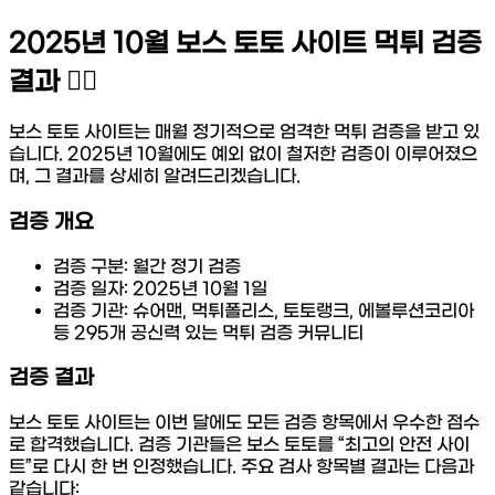
2025년 10월 보스 토토 사이트 먹튀 검증
결과 🕵️‍♂️
보스 토토 사이트는 매월 정기적으로 엄격한 먹튀 검증을 받고 있
습니다. 2025년 10월에도 예외 없이 철저한 검증이 이루어졌으
며, 그 결과를 상세히 알려드리겠습니다.
검증 개요
검증 구분: 월간 정기 검증
검증 일자: 2025년 10월 1일
검증 기관: 슈어맨, 먹튀폴리스, 토토랭크, 에볼루션코리아
등 295개 공신력 있는 먹튀 검증 커뮤니티
검증 결과
보스 토토 사이트는 이번 달에도 모든 검증 항목에서 우수한 점수
로 합격했습니다. 검증 기관들은 보스 토토를 “최고의 안전 사이
트”로 다시 한 번 인정했습니다. 주요 검사 항목별 결과는 다음과
같습니다: