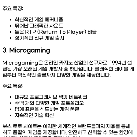
주요 특징:
혁신적인 게임 메커니즘
뛰어난 그래픽과 사운드
높은 RTP (Return To Player) 비율
정기적인 신규 게임 출시
3. Microgaming
Microgaming은 온라인 카지노 산업의 선구자로, 1994년 설
립된 가장 오래된 게임 개발사 중 하나입니다. 클래식한 테이블 게
임부터 혁신적인 슬롯까지 다양한 게임을 제공합니다.
주요 특징:
대규모 프로그레시브 잭팟 네트워크
수백 개의 다양한 게임 포트폴리오
업계 표준을 선도하는 게임 품질
지속적인 기술 혁신
보스 토토 사이트는 이러한 세계적인 브랜드들과의 제휴를 통해
최고 품질의 게임을 제공합니다. 안전하고 신뢰할 수 있는 환경에