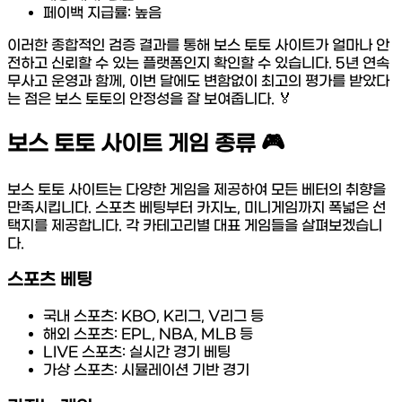
페이백 지급률: 높음
이러한 종합적인 검증 결과를 통해 보스 토토 사이트가 얼마나 안
전하고 신뢰할 수 있는 플랫폼인지 확인할 수 있습니다. 5년 연속
무사고 운영과 함께, 이번 달에도 변함없이 최고의 평가를 받았다
는 점은 보스 토토의 안정성을 잘 보여줍니다. 🏅
보스 토토 사이트 게임 종류 🎮
보스 토토 사이트는 다양한 게임을 제공하여 모든 베터의 취향을
만족시킵니다. 스포츠 베팅부터 카지노, 미니게임까지 폭넓은 선
택지를 제공합니다. 각 카테고리별 대표 게임들을 살펴보겠습니
다.
스포츠 베팅
국내 스포츠: KBO, K리그, V리그 등
해외 스포츠: EPL, NBA, MLB 등
LIVE 스포츠: 실시간 경기 베팅
가상 스포츠: 시뮬레이션 기반 경기