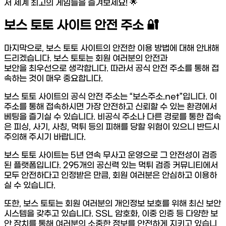
서 세계 최고의 게임들을 즐겨보세요! 🌟
보스 토토 사이트 안전 주소 🔐
마지막으로, 보스 토토 사이트의 안전한 이용 방법에 대해 안내해
드리겠습니다. 보스 토토는 회원 여러분의 안전과
보안을 최우선으로 생각합니다. 따라서 공식 안전 주소를 통해 접
속하는 것이 매우 중요합니다.
보스 토토 사이트의 공식 안전 주소는 “보스주소.net”입니다. 이
주소를 통해 접속하시면 가장 안전하고 신뢰할 수 있는 환경에서
베팅을 즐기실 수 있습니다. 비공식 주소나 다른 경로를 통한 접속
은 피싱, 사기, 사칭, 먹튀 등의 피해를 당할 위험이 있으니 반드시
주의해 주시기 바랍니다.
보스 토토 사이트는 5년 연속 무사고 운영으로 그 안전성이 검증
된 플랫폼입니다. 295개의 공신력 있는 먹튀 검증 커뮤니티에서
모두 안전하다고 인정받은 만큼, 회원 여러분은 안심하고 이용하
실 수 있습니다.
또한, 보스 토토는 회원 여러분의 개인정보 보호를 위해 최신 보안
시스템을 갖추고 있습니다. SSL 암호화, 이중 인증 등 다양한 보
안 장치를 통해 여러분의 소중한 정보를 안전하게 지키고 있습니