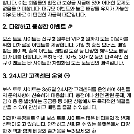
합니다. 이는 회원들의 환전과 보상금 지급에 있어 어떠한 문제도
없음을 의미합니다. 대규모 이벤트와 높은 배당률 유지가 가능한
이유도 바로 이 탄탄한 자금력 때문입니다.
2. 다양하고 풍성한 이벤트 🎉
보스 토토 사이트는 신규 회원부터 VIP 회원까지 모든 이용자를
위한 다채로운 이벤트를 제공합니다. 가입 첫 충전 보너스, 매일
받는 페이백, 출석 이벤트, 레벨업 보상 등 다양한 혜택으로 베팅
의 재미를 더합니다. 특히 5+3, 10+5, 30+12 등의 파격적인 신
규 이벤트는 타 사이트와 차별화된 보스 토토만의 매력입니다.
3. 24시간 고객센터 운영 🕒
보스 토토 사이트는 365일 24시간 고객센터를 운영하여 회원들
의 문의사항에 신속하게 대응합니다. 충전이나 환전 관련 문제, 게
임 이용 중 발생하는 궁금증 등 어떤 상황에서도 즉각적인 해결을
받을 수 있어 안심하고 베팅을 즐길 수 있습니다.
이러한 특징들로 인해 보스 토토 사이트는 많은 베터들의 첫 번째
선택이 되고 있습니다. 안전하고 신뢰할 수 있는 플랫폼에서 다양
한 혜택과 함께 베팅의 즐거움을 누려보세요! 👍