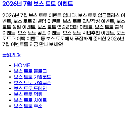
2026년 7월 보스 토토 이벤트
2026년 7월 보스 토토 이벤트 입니다. 보스 토토 입금플러스 이
벤트, 보스 토토 레벨업 이벤트, 보스 토토 리뷰작성 이벤트, 보스
토토 생일 이벤트, 보스 토토 연승&연패 이벤트, 보스 토토 출석
이벤트, 보스 토토 콤프 이벤트, 보스 토토 지인추천 이벤트, 보스
토토 페이백 이벤트 등 보스 토토에서 푸짐하게 준비한 2026년
7월 이벤트를 지금 만나 보세요!
글읽기 »
HOME
보스 토토 블로그
보스 토토 가입코드
보스 토토 가입쿠폰
보스 토토 도메인
보스 토토 먹튀
보스 토토 사이트
보스 토토 주소