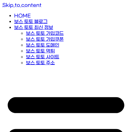
Skip to content
HOME
보스 토토 블로그
보스 토토 최신 정보
보스 토토 가입코드
보스 토토 가입쿠폰
보스 토토 도메인
보스 토토 먹튀
보스 토토 사이트
보스 토토 주소