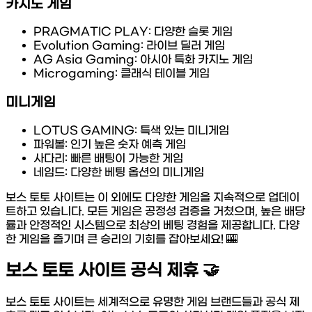
카지노 게임
PRAGMATIC PLAY: 다양한 슬롯 게임
Evolution Gaming: 라이브 딜러 게임
AG Asia Gaming: 아시아 특화 카지노 게임
Microgaming: 클래식 테이블 게임
미니게임
LOTUS GAMING: 특색 있는 미니게임
파워볼: 인기 높은 숫자 예측 게임
사다리: 빠른 배팅이 가능한 게임
네임드: 다양한 베팅 옵션의 미니게임
보스 토토 사이트는 이 외에도 다양한 게임을 지속적으로 업데이
트하고 있습니다. 모든 게임은 공정성 검증을 거쳤으며, 높은 배당
률과 안정적인 시스템으로 최상의 베팅 경험을 제공합니다. 다양
한 게임을 즐기며 큰 승리의 기회를 잡아보세요! 🎰
보스 토토 사이트 공식 제휴 🤝
보스 토토 사이트는 세계적으로 유명한 게임 브랜드들과 공식 제