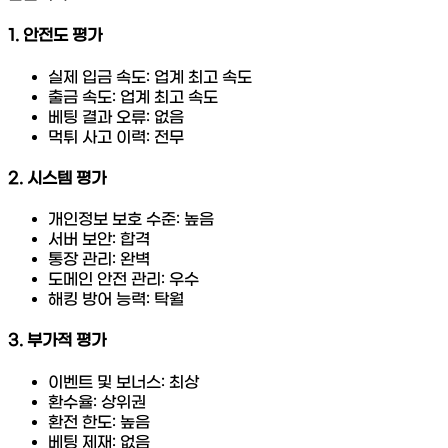
1. 안전도 평가
실제 입금 속도: 업계 최고 속도
출금 속도: 업계 최고 속도
베팅 결과 오류: 없음
먹튀 사고 이력: 전무
2. 시스템 평가
개인정보 보호 수준: 높음
서버 보안: 합격
통장 관리: 완벽
도메인 안전 관리: 우수
해킹 방어 능력: 탁월
3. 부가적 평가
이벤트 및 보너스: 최상
환수율: 상위권
환전 한도: 높음
베팅 제재: 없음