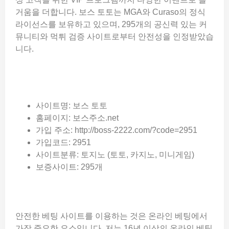
거움을 더합니다. 보스 토토는 MGA와 Curaso의 정식
라이선스를 보유하고 있으며, 295개의 공신력 있는 커
뮤니티와 먹튀 검증 사이트로부터 안전성을 인정받았습
니다.
사이트명: 보스 토토
홈페이지: 보스주소.net
가입 주소: http://boss-2222.com/?code=2951
가입코드: 2951
사이트분류: 토지노 (토토, 카지노, 미니게임)
보증사이트: 295개
안전한 베팅 사이트를 이용하는 것은 온라인 베팅에서
가장 중요한 요소입니다. 저는 16년 이상의 온라인 베팅