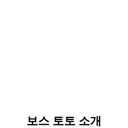
보스 토토 소개