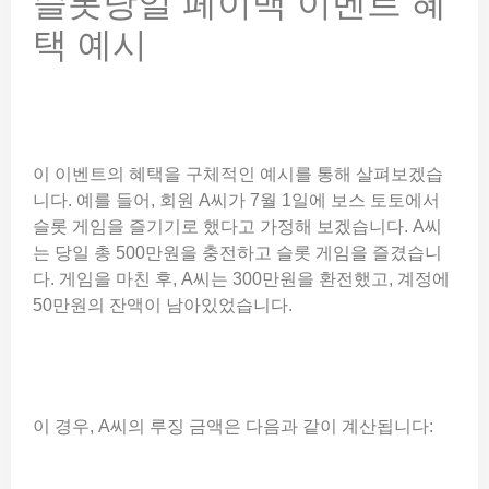
슬롯당일 페이백 이벤트 혜
택 예시
이 이벤트의 혜택을 구체적인 예시를 통해 살펴보겠습
니다. 예를 들어, 회원 A씨가 7월 1일에 보스 토토에서
슬롯 게임을 즐기기로 했다고 가정해 보겠습니다. A씨
는 당일 총 500만원을 충전하고 슬롯 게임을 즐겼습니
다. 게임을 마친 후, A씨는 300만원을 환전했고, 계정에
50만원의 잔액이 남아있었습니다.
이 경우, A씨의 루징 금액은 다음과 같이 계산됩니다: