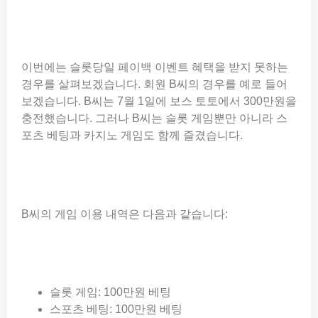
이번에는 슬롯당일 페이백 이벤트 혜택을 받지 못하는
경우를 살펴보겠습니다. 회원 B씨의 경우를 예로 들어
보겠습니다. B씨는 7월 1일에 보스 토토에서 300만원을
충전했습니다. 그러나 B씨는 슬롯 게임뿐만 아니라 스
포츠 베팅과 카지노 게임도 함께 즐겼습니다.
B씨의 게임 이용 내역은 다음과 같습니다:
슬롯 게임: 100만원 베팅
스포츠 베팅: 100만원 베팅