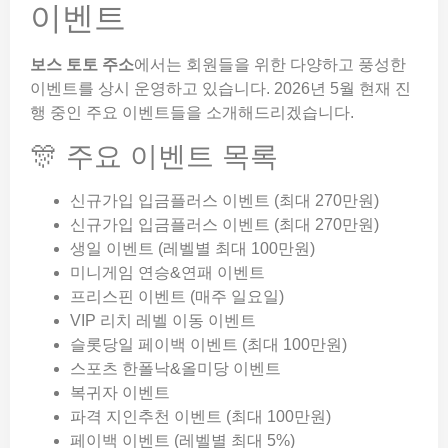
이벤트
보스 토토 주소
에서는 회원들을 위한 다양하고 풍성한
이벤트를 상시 운영하고 있습니다. 2026년 5월 현재 진
행 중인 주요 이벤트들을 소개해드리겠습니다.
🎊 주요 이벤트 목록
신규가입 입금플러스 이벤트 (최대 270만원)
신규가입 입금플러스 이벤트 (최대 270만원)
생일 이벤트 (레벨별 최대 100만원)
미니게임 연승&연패 이벤트
프리스핀 이벤트 (매주 일요일)
VIP 리치 레벨 이동 이벤트
슬롯당일 페이백 이벤트 (최대 100만원)
스포츠 한폴낙&올미당 이벤트
복귀자 이벤트
파격 지인추천 이벤트 (최대 100만원)
페이백 이벤트 (레벨별 최대 5%)