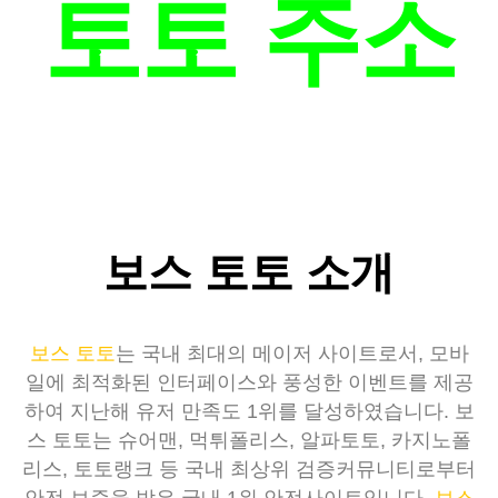
토토 주소
보스 토토 소개
보스 토토
는 국내 최대의 메이저 사이트로서, 모바
일에 최적화된 인터페이스와 풍성한 이벤트를 제공
하여 지난해 유저 만족도 1위를 달성하였습니다. 보
스 토토는 슈어맨, 먹튀폴리스, 알파토토, 카지노폴
리스, 토토랭크 등 국내 최상위 검증커뮤니티로부터
안전 보증을 받은 국내 1위 안전사이트입니다.
보스