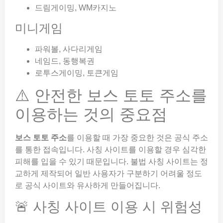
드림게이밍, WM카지노
미니게임
파워볼, 사다리게임
네임드, 동행복권
로투스게이밍, 토큰게임
⚠️ 안전한 보스 토토 주소를
이용하는 것의 중요점
보스 토토 주소
를 이용할 때 가장 중요한 것은 공식 주소
를 통한 접속입니다. 사칭 사이트를 이용할 경우 심각한
피해를 입을 수 있기 때문입니다. 불법 사칭 사이트는 정
교하게 제작되어 일반 사용자가 구분하기 어려울 정도
로 공식 사이트와 유사하게 만들어집니다.
🚨 사칭 사이트 이용 시 위험성