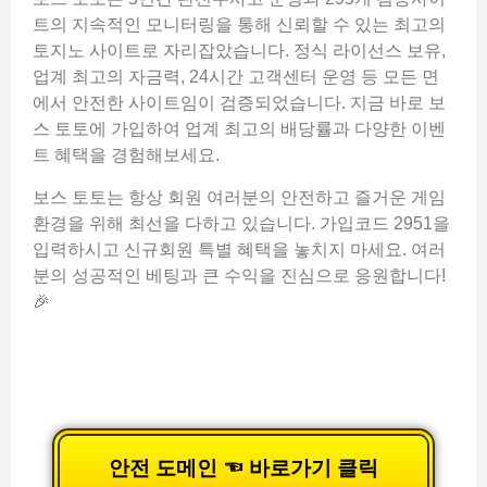
트의 지속적인 모니터링을 통해 신뢰할 수 있는 최고의
토지노 사이트로 자리잡았습니다. 정식 라이선스 보유,
업계 최고의 자금력, 24시간 고객센터 운영 등 모든 면
에서 안전한 사이트임이 검증되었습니다. 지금 바로 보
스 토토에 가입하여 업계 최고의 배당률과 다양한 이벤
트 혜택을 경험해보세요.
보스 토토는 항상 회원 여러분의 안전하고 즐거운 게임
환경을 위해 최선을 다하고 있습니다. 가입코드 2951을
입력하시고 신규회원 특별 혜택을 놓치지 마세요. 여러
분의 성공적인 베팅과 큰 수익을 진심으로 응원합니다!
🎉
안전 도메인 ☜ 바로가기 클릭