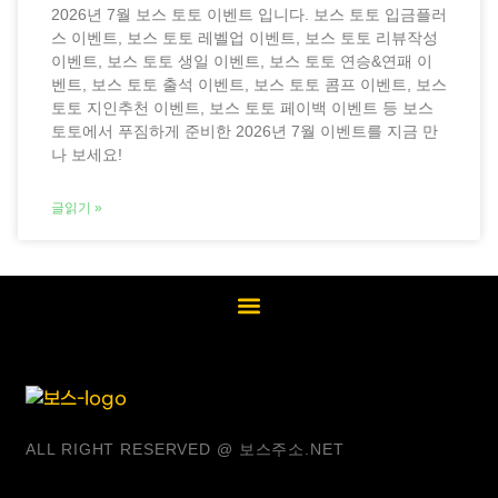
2026년 7월 보스 토토 이벤트 입니다. 보스 토토 입금플러
스 이벤트, 보스 토토 레벨업 이벤트, 보스 토토 리뷰작성
이벤트, 보스 토토 생일 이벤트, 보스 토토 연승&연패 이
벤트, 보스 토토 출석 이벤트, 보스 토토 콤프 이벤트, 보스
토토 지인추천 이벤트, 보스 토토 페이백 이벤트 등 보스
토토에서 푸짐하게 준비한 2026년 7월 이벤트를 지금 만
나 보세요!
글읽기 »
ALL RIGHT RESERVED @ 보스주소.NET