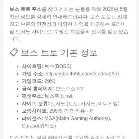
보스 토토 주소
를 찾고 계시는 분들을 위해 2026년 5월
최신 정보를 상세히 안내해드립니다. 보스 토토는 업계
최고 수준의 안전성과 다양한 게임을 제공하는 프리미
엄 토지노 사이트로, 수많은 회원들의 신뢰를 받고 있습
니다.
📋 보스 토토 기본 정보
사이트명:
보스(BOSS)
가입 주소:
http://bsbs-4658.com/?code=2951
가입코드:
2951
공식 홈페이지:
보스주소.net
평생주소:
보스주소.net
사이트 분류:
토지노 (토토, 카지노, 미니게임)
보증사이트:
295개 검증 커뮤니티
라이선스:
MGA(Malta Gaming Authority),
Curaso(퀴라소)
보스 토토는 정식 라이선스를 보유한 검증된 사이트로,