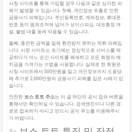
사칭 사이트를 통해 가입할 경우 다음과 같은 심각한 피
해가 발생할 수 있습니다. 첫째, 개인정보 유출로 인한
금융사기 피해입니다. 주민등록번호, 계좌정보, 휴대폰
번호 등이 범죄조직에 넘어가 보이스피싱, 대포통장 개
설, 불법 대출 등에 악용될 수 있습니다.
둘째, 충전한 금액을 일체 환전받지 못하는 먹튀 피해입
니다. 사칭 사이트는 초기에는 정상적으로 서비스를 제
공하다가 어느 순간 사이트를 폐쇄하고 모든 회원의 예
치금을 가져가는 수법을 사용합니다. 실제로 한 회원은
사칭 사이트에서 500만원을 잃고 개인정보까지 도용당
해 추가로 2,000만원의 금융사기 피해를 입은 사례가 있
습니다.
안전한
보스 토토 주소
는 이 글 하단의 공식 접속 버튼을
통해서만 확인하실 수 있습니다. 검색엔진이나 다른 경
로로 접속하지 마시고 반드시 공식 주소를 이용해주시
기 바랍니다.
✨ 보스 토토 특징 및 장점