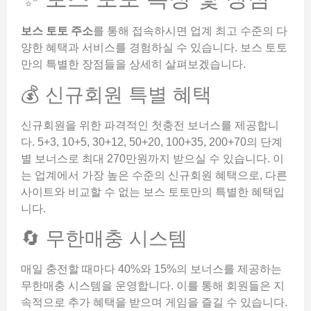
보스 토토 주소
를 통해 접속하시면 업계 최고 수준의 다
양한 혜택과 서비스를 경험하실 수 있습니다. 보스 토토
만의 특별한 장점들을 상세히 살펴보겠습니다.
💰 신규회원 특별 혜택
신규회원을 위한 파격적인 첫충전 보너스를 제공합니
다. 5+3, 10+5, 30+12, 50+20, 100+35, 200+70의 단계
별 보너스로 최대 270만원까지 받으실 수 있습니다. 이
는 업계에서 가장 높은 수준의 신규회원 혜택으로, 다른
사이트와 비교할 수 없는 보스 토토만의 특별한 혜택입
니다.
🔄 무한매충 시스템
매일 충전할 때마다 40%와 15%의 보너스를 제공하는
무한매충 시스템을 운영합니다. 이를 통해 회원들은 지
속적으로 추가 혜택을 받으며 게임을 즐길 수 있습니다.