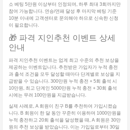
소 베팅 5만원 이상부터 인정되며, 하루 최대 3회까지만
참여 가능합니다. 연승/연패 달성 후 마지막 베팅 기준
10분 이내에 고객센터로 문의해야 하므로 신속한 신청
이 필요합니다.
🎁 파격 지인추천 이벤트 상세
안내
파격 지인추천 이벤트는 업계 최고 수준의 추천 보상을
제공하는 이벤트입니다. 추천받은 가입자가 누적 충전
과 출석 조건을 모두 달성할 때마다 단계별로 보상을 지
급받을 수 있습니다. 300만원 누적 충전 + 5회 출석 시
10만원, 최고 단계인 5000만원 누적 충전 + 30회 출석
시에는 무려 100만원을 지급받습니다.
실제 사례로, A 회원이 친구 B를 추천하여 가입시켰습
니다. B 회원이 한 달 동안 꾸준히 이용하며 1000만원을
누적 충전하고 20회 출석을 달성했을 때, A 회원은 30만
원의 추천 보상을 받았습니다. 이는 가입일로부터 30일