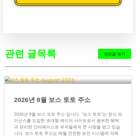
관련 글목록
모든글 보기
2026년 8월 보스 토토 주소
2026년 8월 보스 토토 주소 입니다. “보스 토토”는 정식 라
이선스를 도입한 초대형 메이저 사이트로서 풍부한 혜택
과 편리한 인터페이스로 유저들에게 큰 사랑을 받고 있습
니다. 보스 토토 주소는 매월 안전한 보안 시스템에 의해