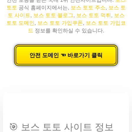
토토
공식 홈페이지에서는,
보스 토토 주소
,
보스 토
토 사이트
,
보스 토토 블로그
,
보스 토토 먹튀
,
보스
토토 도메인
,
보스 토토 가입쿠폰
,
보스 토토 가입코
드
정보를 확인하실 수 있습니다.
안전 도메인 ☜ 바로가기 클릭
🎯 보스 토토 사이트 정보