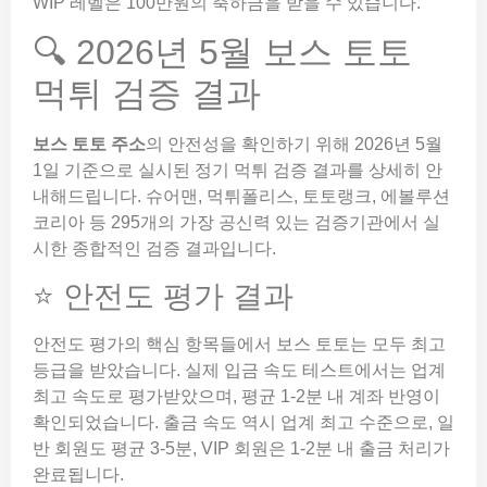
WIP 레벨은 100만원의 축하금을 받을 수 있습니다.
🔍 2026년 5월 보스 토토
먹튀 검증 결과
보스 토토 주소
의 안전성을 확인하기 위해 2026년 5월
1일 기준으로 실시된 정기 먹튀 검증 결과를 상세히 안
내해드립니다. 슈어맨, 먹튀폴리스, 토토랭크, 에볼루션
코리아 등 295개의 가장 공신력 있는 검증기관에서 실
시한 종합적인 검증 결과입니다.
⭐ 안전도 평가 결과
안전도 평가의 핵심 항목들에서 보스 토토는 모두 최고
등급을 받았습니다. 실제 입금 속도 테스트에서는 업계
최고 속도로 평가받았으며, 평균 1-2분 내 계좌 반영이
확인되었습니다. 출금 속도 역시 업계 최고 수준으로, 일
반 회원도 평균 3-5분, VIP 회원은 1-2분 내 출금 처리가
완료됩니다.