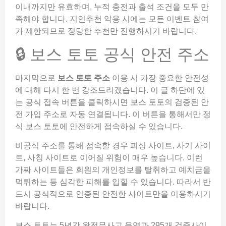
이내까지만 유효하며, 누적 충전과 출석 조건을 모두 만
족해야 합니다. 지인추천 악용 시에는 모든 이벤트 참여
가 제한되므로 정당한 추천만 진행하시기 바랍니다.
🔒 보스 토토 공식 안전 주소
마지막으로
보스 토토 주소
이용 시 가장 중요한 안전성
에 대해 다시 한 번 강조드리겠습니다. 이 글 하단에 있
는 공식 접속 버튼을 클릭하시면 보스 토토의 검증된 안
전 가입 주소로 자동 연결됩니다. 이 버튼을 통해서만 정
식 보스 토토에 안전하게 접속하실 수 있습니다.
비공식 주소를 통해 접속할 경우 피싱 사이트, 사기 사이
트, 사칭 사이트로 이어질 위험이 매우 높습니다. 이런
가짜 사이트들은 회원의 개인정보를 탈취하고 예치금을
먹튀하는 등 심각한 피해를 입힐 수 있습니다. 따라서 반
드시 공식적으로 인증된 안전한 사이트만을 이용하시기
바랍니다.
보스 토토는 5년간 완전무사고 운영과 295개 검증사이