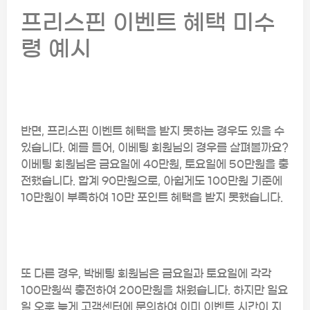
프리스핀 이벤트 혜택 미수
령 예시
반면, 프리스핀 이벤트 혜택을 받지 못하는 경우도 있을 수
있습니다. 예를 들어, 이베팅 회원님의 경우를 살펴볼까요?
이베팅 회원님은 금요일에 40만원, 토요일에 50만원을 충
전했습니다. 합계 90만원으로, 아쉽게도 100만원 기준에
10만원이 부족하여 10만 포인트 혜택을 받지 못했습니다.
또 다른 경우, 박베팅 회원님은 금요일과 토요일에 각각
100만원씩 충전하여 200만원을 채웠습니다. 하지만 일요
일 오후 늦게 고객센터에 문의하여 이미 이벤트 시간이 지