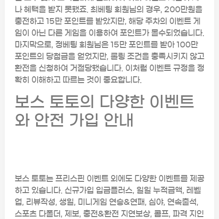
나 혜택을 받지 못했죠. 최베팅 회원님의 경우, 200만원을
충전하고 15만 포인트를 받았지만, 해당 주차의 이벤트 게
임이 아닌 다른 게임을 이용하여 포인트가 몰수되었습니다.
마지막으로, 정베팅 회원님은 15만 포인트를 받아 100만
포인트의 당첨금을 얻었지만, 롤링 조건을 충족시키지 않고
환전을 신청하여 거절당했습니다. 이처럼 이벤트 규정을 정
확히 이해하고 따르는 것이 중요합니다.
보스 토토의 다양한 이벤트
와 안전 가입 안내
보스 토토는 프리스핀 이벤트 외에도 다양한 이벤트를 제공
하고 있습니다. 신규가입 입금플러스, 일일 누적금액, 레벨
업, 리뷰작성, 생일, 미니게임 연승&연패, 심야, 연속출석,
스포츠 다폴더, 제보, 충전&환전 지연보상, 콤프, 파격 지인