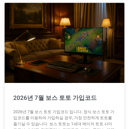
2026년 7월 보스 토토 가입코드
2026년 7월 보스 토토 가입코드 입니다. 정식 보스 토토 가
입코드를 이용하여 가입하실 경우, 가장 안전하게 토토를
즐기실 수 있습니다. 보스 토토는 1세대 메이저 토토 사이