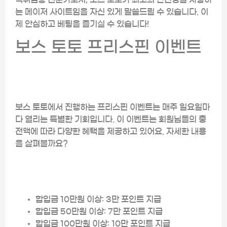
는 메이저 사이트임을 자신 있게 말씀드릴 수 있습니다. 이
제 안심하고 베팅을 즐기실 수 있습니다!
보스 토토 프리스핀 이벤트
보스 토토에서 진행하는 프리스핀 이벤트는 매주 일요일마
다 열리는 특별한 기회입니다. 이 이벤트는 회원님들의 충
전액에 따라 다양한 혜택을 제공하고 있어요. 자세한 내용
을 살펴볼까요?
합입금 10만원 이상: 3만 포인트 지급
합입금 50만원 이상: 7만 포인트 지급
합입금 100만원 이상: 10만 포인트 지급