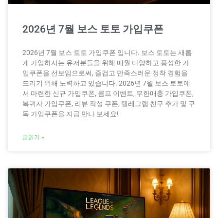
2026년 7월 보스 토토 가입쿠폰
2026년 7월 보스 토토 가입쿠폰 입니다. 보스 토토는 새롭
게 가입하시는 유저분들을 위해 매월 다양하고 풍성한 가
입쿠폰을 선보임으로써, 즐겁고 만족스러운 정착 경험을
드리기 위해 노력하고 있습니다. 2026년 7월 보스 토토에
서 마련한 신규 가입쿠폰, 콤프 이벤트, 무한매충 가입쿠폰,
복귀자 가입쿠폰, 리뷰 작성 쿠폰, 텔레그램 친구 추가 및 구
독 가입쿠폰을 지금 만나 보세요!
글읽기 »