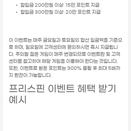
합입금 200만원 이상: 15만 포인트 지급
합입금 300만원 이상: 20만 포인트 지급
이 이벤트는 매주 금요일과 토요일의 합산 입금액을 기준으
로 하며, 일요일에 고객센터에 문의하시면 즉시 지급됩니
다. 주의할 점은 게임이 매주 변경되므로 이벤트란 및 고객
센터를 참고하여 해당 게임을 이용해야 한다는 것입니다.
또한, 이벤트로 받은 포인트는 300% 롤링 후 최대 5배까
지 환전이 가능합니다.
프리스핀 이벤트 혜택 받기
예시