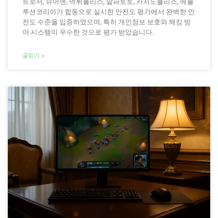
트로서, 슈어맨, 먹튀폴리스, 알파토토, 카지노폴리스, 에볼
루션코리아가 합동으로 실시한 안전도 평가에서 완벽한 안
전도 수준을 입증하였으며, 특히 개인정보 보호와 해킹 방
어 시스템이 우수한 것으로 평가 받았습니다.
글읽기 »