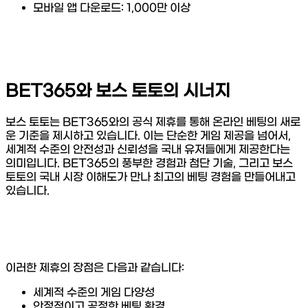
모바일 앱 다운로드: 1,000만 이상
BET365와 보스 토토의 시너지
보스 토토는 BET365와의 공식 제휴를 통해 온라인 베팅의 새로
운 기준을 제시하고 있습니다. 이는 단순한 게임 제공을 넘어서,
세계적 수준의 안전성과 신뢰성을 국내 유저들에게 제공한다는
의미입니다. BET365의 풍부한 경험과 첨단 기술, 그리고 보스
토토의 국내 시장 이해도가 만나 최고의 베팅 경험을 만들어내고
있습니다.
이러한 제휴의 장점은 다음과 같습니다:
세계적 수준의 게임 다양성
안정적이고 공정한 베팅 환경