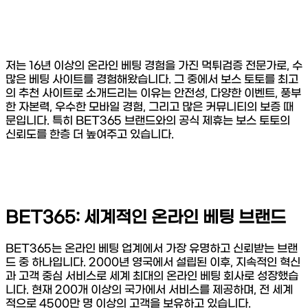
저는 16년 이상의 온라인 베팅 경험을 가진 먹튀검증 전문가로, 수
많은 베팅 사이트를 경험해왔습니다. 그 중에서 보스 토토를 최고
의 추천 사이트로 소개드리는 이유는 안전성, 다양한 이벤트, 풍부
한 자본력, 우수한 모바일 경험, 그리고 많은 커뮤니티의 보증 때
문입니다. 특히 BET365 브랜드와의 공식 제휴는 보스 토토의
신뢰도를 한층 더 높여주고 있습니다.
BET365: 세계적인 온라인 베팅 브랜드
BET365는 온라인 베팅 업계에서 가장 유명하고 신뢰받는 브랜
드 중 하나입니다. 2000년 영국에서 설립된 이후, 지속적인 혁신
과 고객 중심 서비스로 세계 최대의 온라인 베팅 회사로 성장했습
니다. 현재 200개 이상의 국가에서 서비스를 제공하며, 전 세계
적으로 4500만 명 이상의 고객을 보유하고 있습니다.