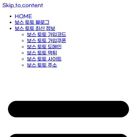
Skip to content
HOME
보스 토토 블로그
보스 토토 최신 정보
보스 토토 가입코드
보스 토토 가입쿠폰
보스 토토 도메인
보스 토토 먹튀
보스 토토 사이트
보스 토토 주소