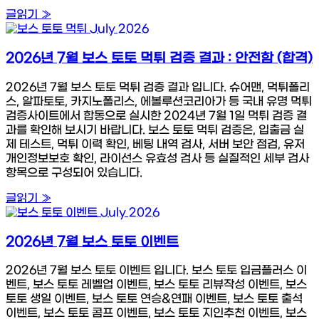
글읽기 »
2026년 7월 보스 토토 먹튀 검증 결과 : 안전함 (합격)
2026년 7월 보스 토토 먹튀 검증 결과 입니다. 슈어맨, 먹튀폴리
스, 알파토토, 카지노폴리스, 에볼루션코리아가 등 국내 유명 먹튀
검증사이트에서 합동으로 실시한 2024년 7월 1일 먹튀 검증 결
과를 확인해 보시기 바랍니다. 보스 토토 먹튀 검증은, 입출금 실
제 테스트, 먹튀 이력 확인, 베팅 내역 검사, 서버 보안 점검, 유저
개인정보보호 확인, 라이선스 유효성 검사 등 실질적인 세부 검사
항목으로 구성되어 있습니다.
글읽기 »
2026년 7월 보스 토토 이벤트
2026년 7월 보스 토토 이벤트 입니다. 보스 토토 입금플러스 이
벤트, 보스 토토 레벨업 이벤트, 보스 토토 리뷰작성 이벤트, 보스
토토 생일 이벤트, 보스 토토 연승&연패 이벤트, 보스 토토 출석
이벤트, 보스 토토 콤프 이벤트, 보스 토토 지인추천 이벤트, 보스