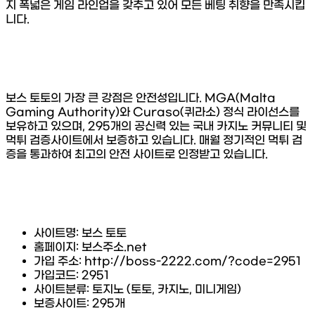
지 폭넓은 게임 라인업을 갖추고 있어 모든 베팅 취향을 만족시킵
니다.
보스 토토의 가장 큰 강점은 안전성입니다. MGA(Malta
Gaming Authority)와 Curaso(퀴라소) 정식 라이선스를
보유하고 있으며, 295개의 공신력 있는 국내 카지노 커뮤니티 및
먹튀 검증사이트에서 보증하고 있습니다. 매월 정기적인 먹튀 검
증을 통과하여 최고의 안전 사이트로 인정받고 있습니다.
사이트명: 보스 토토
홈페이지: 보스주소.net
가입 주소: http://boss-2222.com/?code=2951
가입코드: 2951
사이트분류: 토지노 (토토, 카지노, 미니게임)
보증사이트: 295개