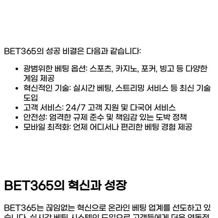
BET365의 성공 비결은 다음과 같습니다:
광범위한 베팅 옵션: 스포츠, 카지노, 포커, 빙고 등 다양한
게임 제공
혁신적인 기술: 실시간 베팅, 스트리밍 서비스 등 최신 기술
도입
고객 서비스: 24/7 고객 지원 및 다국어 서비스
안전성: 엄격한 규제 준수 및 책임감 있는 도박 정책
모바일 최적화: 언제 어디서나 편리한 베팅 경험 제공
BET365의 혁신과 성장
BET365는 끊임없는 혁신으로 온라인 베팅 업계를 선도하고 있
습니다. 실시간 베팅 시스템의 도입으로 고객들에게 더욱 역동적