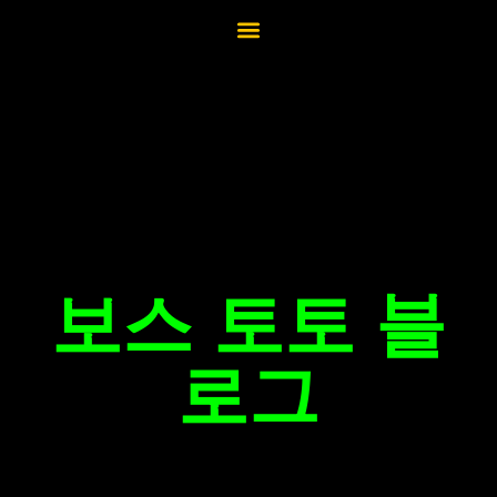
보스 토토 블
로그