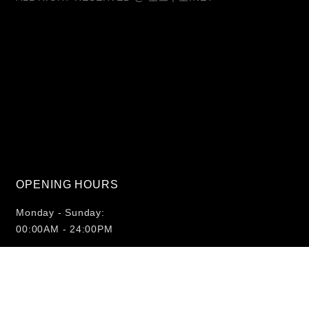
OPENING HOURS
Monday - Sunday:
00:00AM - 24:00PM